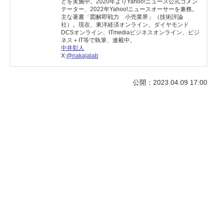
どを実施中。2020年よりYahoo!ニュース公式コメン
テーター、2022年Yahoo!ニュースオーサーを兼務。
主な著書「図解即戦力 小売業界」（技術評論
社）。現在、東洋経済オンライン、ダイヤモンド
DCSオンライン、ITmediaビジネスオンライン、ビジ
ネス＋IT等で執筆、連載中。
中井彰人
X:
@nakajalab
公開：2023.04.09 17:00