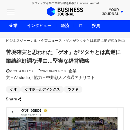
ポジティブ考察で企業活動を応援/Business Journal
YOUR
JOURNAL
BUSINESS JOURNAL
企業
インタビュー
経済
IT
投資
UNICORN JOURNAL
ビジネスジャーナル
>
企業ニュース
CARBON CREDITS JOURNAL
>
ゲオがツタヤとは真逆に絶好調な理由
IVS JOURNAL
苦境確実と思われた「ゲオ」がツタヤとは真逆に
ENERGY MANAGEMENT JOURNAL
業績絶好調な理由…堅実な経営戦略
INBOUND JOURNAL
企業
2023.04.09 17:00
2023.04.09 16:19
LIFE ENDING JOURNAL
文＝A4studio／協力＝中井彰人／流通アナリスト
AI JOURNAL
ゲオ
ゲオホールディングス
ツタヤ
REAL ESTATE BROKERAGE JOURNAL
Share
SMART MARKETING JOURNAL
BPaaS JOURNAL
ADOPTABLE DOG JOURNAL