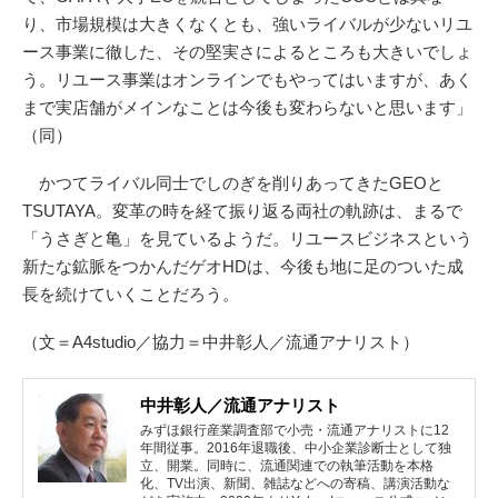
り、市場規模は大きくなくとも、強いライバルが少ないリユ
ース事業に徹した、その堅実さによるところも大きいでしょ
う。リユース事業はオンラインでもやってはいますが、あく
まで実店舗がメインなことは今後も変わらないと思います」
（同）
かつてライバル同士でしのぎを削りあってきたGEOと
TSUTAYA。変革の時を経て振り返る両社の軌跡は、まるで
「うさぎと亀」を見ているようだ。リユースビジネスという
新たな鉱脈をつかんだゲオHDは、今後も地に足のついた成
長を続けていくことだろう。
（文＝A4studio／協力＝中井彰人／流通アナリスト）
中井彰人／流通アナリスト
みずほ銀行産業調査部で小売・流通アナリストに12
年間従事。2016年退職後、中小企業診断士として独
立、開業。同時に、流通関連での執筆活動を本格
化、TV出演、新聞、雑誌などへの寄稿、講演活動な