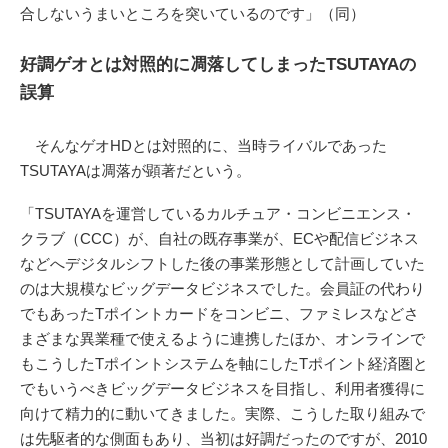
合しないうまいところを突いているのです」（同）
好調ゲオとは対照的に凋落してしまったTSUTAYAの
誤算
そんなゲオHDとは対照的に、当時ライバルであった
TSUTAYAは凋落が顕著だという。
「TSUTAYAを運営しているカルチュア・コンビニエンス・
クラブ（CCC）が、自社の既存事業が、ECや配信ビジネス
などへデジタルシフトした後の事業形態として計画していた
のは大規模なビッグデータビジネスでした。会員証の代わり
でもあったTポイントカードをコンビニ、ファミレスなどさ
まざまな異業種で使えるように連携したほか、オンラインで
もこうしたTポイントシステムを軸にしたTポイント経済圏と
でもいうべきビッグデータビジネスを目指し、利用者獲得に
向けて精力的に動いてきました。実際、こうした取り組みで
は先駆者的な側面もあり、当初は好調だったのですが、2010