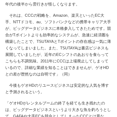
年代の後半から雲行きが怪しくなります。
それは、CCCの戦略を、Amazon、楽天といったEC大
手、NTTドコモ、au、ソフトバンクなどの携帯キャリア大手
が、ビッグデータビジネスに本格参入してきたためです。競
合がTポイントよりも効率的なシステムが、急速に経済圏を
構築したことで、TSUTAYAとTポイントの存在感は一気に薄
くなってしまいました。また、TSUTAYAは書店ビジネスも
展開していましたが、近年のECシフトのあおりを食らって
こちらも不調気味。2011年にCCCは上場廃止してしまって
いるので、詳細な業績を知ることはできませんが、ゲオHD
との差が歴然なのは自明です」（同）
今後もゲオHDのリユースビジネスは安定的な人気を博す
と予測されるという。
「ゲオHDがレンタルブームの終了を経ても生き残れたの
は、ビッグデータビジネスというより大きな魚を釣ろうとし
て、GAFAや大手ECを競合としてしまったCCCとは異な