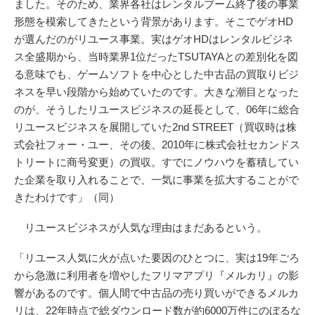
ました。そのため、業界各社はレンタルブーム終了後の事業
形態を模索してきたという背景があります。そこでゲオHD
が選んだのがリユース事業。実はゲオHDはレンタルビジネ
ス全盛期から、当時業界1位だったTSUTAYAとの差別化を図
る意味でも、ゲームソフトを中心とした中古品の買取りビジ
ネスを早い段階から始めていたのです。大きな潮目となった
のが、そうしたリユースビジネスの延長として、06年に総合
リユースビジネスを展開していた2nd STREET（買収時は株
式会社フォー・ユー、その後、2010年に株式会社セカンドス
トリートに商号変更）の買収。すでにノウハウを蓄積してい
た企業を取り入れることで、一気に事業を拡大することがで
きたわけです」（同）
リユースビジネスが人気な理由はまだあるという。
「リユース人気に火が点いた要因のひとつに、実は19年ごろ
から急激に利用者を増やしたフリマアプリ『メルカリ』の影
響があるのです。個人間で中古品の売り買いができるメルカ
リは、22年時点で総ダウンロード数が約6000万件にのぼるな