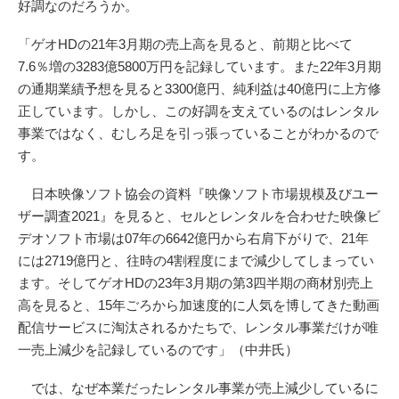
好調なのだろうか。
「ゲオHDの21年3月期の売上高を見ると、前期と比べて
7.6％増の3283億5800万円を記録しています。また22年3月期
の通期業績予想を見ると3300億円、純利益は40億円に上方修
正しています。しかし、この好調を支えているのはレンタル
事業ではなく、むしろ足を引っ張っていることがわかるので
す。
日本映像ソフト協会の資料『映像ソフト市場規模及びユー
ザー調査2021』を見ると、セルとレンタルを合わせた映像ビ
デオソフト市場は07年の6642億円から右肩下がりで、21年
には2719億円と、往時の4割程度にまで減少してしまってい
ます。そしてゲオHDの23年3月期の第3四半期の商材別売上
高を見ると、15年ごろから加速度的に人気を博してきた動画
配信サービスに淘汰されるかたちで、レンタル事業だけが唯
一売上減少を記録しているのです」（中井氏）
では、なぜ本業だったレンタル事業が売上減少しているに