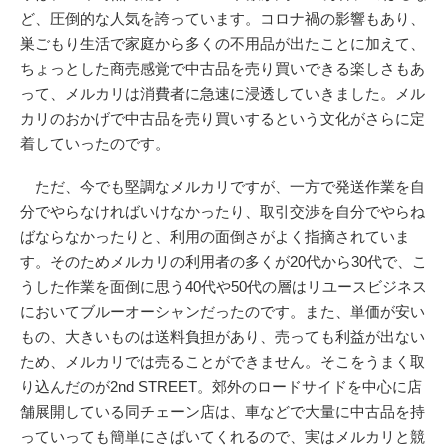
ど、圧倒的な人気を誇っています。コロナ禍の影響もあり、
巣ごもり生活で家庭から多くの不用品が出たことに加えて、
ちょっとした商売感覚で中古品を売り買いできる楽しさもあ
って、メルカリは消費者に急速に浸透していきました。メル
カリのおかげで中古品を売り買いするという文化がさらに定
着していったのです。
ただ、今でも堅調なメルカリですが、一方で発送作業を自
分でやらなければいけなかったり、取引交渉を自分でやらね
ばならなかったりと、利用の面倒さがよく指摘されていま
す。そのためメルカリの利用者の多くが20代から30代で、こ
うした作業を面倒に思う40代や50代の層はリユースビジネス
においてブルーオーシャンだったのです。また、単価が安い
もの、大きいものは送料負担があり、売っても利益が出ない
ため、メルカリでは売ることができません。そこをうまく取
り込んだのが2nd STREET。郊外のロードサイドを中心に店
舗展開している同チェーン店は、車などで大量に中古品を持
っていっても簡単にさばいてくれるので、実はメルカリと競