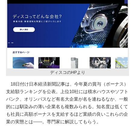
ディスコのHPより
18日付け日本経済新聞記事は、今年夏の賞与（ボーナス）
支給額ランキングを公表。上位10社には積水ハウスやソフト
バンク、オリンパスなど有名大企業が名を連ねるなか、一般
的には馴染みの薄い企業名も複数みられる。知名度は低くて
も社員に高額ボーナスを支給するほど業績の良いこれらの企
業の実態とは――。専門家に解説してもらう。