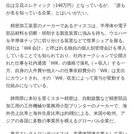
位は立花エレティック（148万円）となっているが、「誰も
が名を知っている企業」とはいいがたい。
精密加工装置のメーカーであるディスコは、半導体や電子
部品材料を切断・研削する製造装置に強みを持ち、ウエハー
を半導体チップに切り分ける装置などで世界シェアを握る。
同社は「Will 会計」と呼ばれる独自の個人別管理会計を導入
していることでも知られており、社内オークションで公開さ
れた仕事を社内通貨「Will」の価格で落札（＝収入）する一
方、自身の人件費や他人への仕事依頼費分の「Will」は支出
にカウントされ、その「Will」収支によって賞与が変動する
仕組みになっている。
静岡県に本社を置くスター精密は、自動旋盤など精密部品
加工用の工作機械や業務用小型プリンターのメーカーで、海
外売上比率と海外生産比率は約8割に上る。米国や欧州、ア
ジアの各国に多数の事業所を構えるグローバル企業だ。
東京エレクトロンデバイスは、半導体関連企業として高い