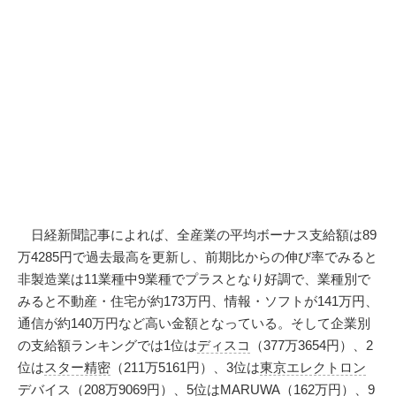
日経新聞記事によれば、全産業の平均ボーナス支給額は89
万4285円で過去最高を更新し、前期比からの伸び率でみると
非製造業は11業種中9業種でプラスとなり好調で、業種別で
みると不動産・住宅が約173万円、情報・ソフトが141万円、
通信が約140万円など高い金額となっている。そして企業別
の支給額ランキングでは1位は
ディスコ
（377万3654円）、2
位は
スター精密
（211万5161円）、3位は
東京エレクトロン
デバイス（208万9069円）、5位はMARUWA（162万円）、9