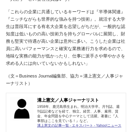
「これらの企業に共通しているキーワードは『半導体関連』
『ニッチながらも世界的な強みを持つ技術』。就活する大学
生は普段耳にする有名大企業を志望しがちだが、一般的な認
知度は低いものの高い技術力を持ちグローバルに展開し、財
務も堅実で待遇が高い企業は意外に多い。こうした企業は社
員に高いパフォーマンスと確実な業務遂行力を求めるので、
地味な実務の能力が低かったり、仕事に派手さや華やかさを
求める人には向いていないかもしれない」
（文＝Business Journal編集部、協力＝溝上憲文／人事ジャ
ーナリスト）
溝上憲文／人事ジャーナリスト
1958年、鹿児島県生まれ。明治大学卒。月刊誌、週
刊誌記者などを経て、独立。経営、人事、雇用、賃
金、年金問題を中心テーマとして活躍。著書に『人
事部はここを見ている！』など。
溝上憲文の記事一覧 - エキスパート - Yahoo!ニュース