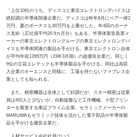
「上位10社のうち、ディスコと東京エレクトロンデバイスは
絶好調の半導体関連企業だ。ディスコは昨年8月にベア一律2
万円、夏のボーナスも30万円を上乗せした。年4回のボーナ
ス支給（正社員平均20.9カ月分）もある。半導体製造装置メ
ーカーの東京エレクトロングループの東京エレクトロンデバ
イスも半導体関連の製品を手がける。東京エレクトロン自体
が平均年収1399万円（23年3月期）の超優良企業だ。同じく
9位の立花エレテックも半導体製品を手がける。同社は高収
入企業のキーエンスと同様に、工場を持たないファブレス企
業としても知られる。
また、精密機器は全体として好調だが、スター精密は従業
員は492人と少ないが、自動旋盤など工作機械、小型プリン
ターを製造する東証プライム企業。セラミックメーカーの
MARUWAもセラミック技術を活かした電子部品や半導体製
品を手がける優良企業だ」
人材サービス会社社員はいう。