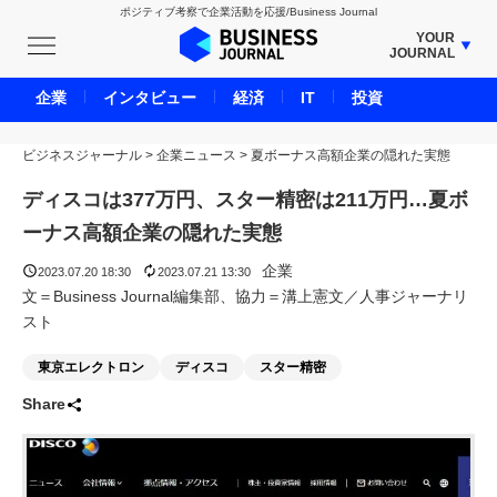
ポジティブ考察で企業活動を応援/Business Journal
YOUR
JOURNAL
BUSINESS JOURNAL
企業
インタビュー
経済
IT
投資
UNICORN JOURNAL
ビジネスジャーナル
>
企業ニュース
CARBON CREDITS JOURNAL
>
夏ボーナス高額企業の隠れた実態
IVS JOURNAL
ディスコは377万円、スター精密は211万円…夏ボ
ENERGY MANAGEMENT JOURNAL
ーナス高額企業の隠れた実態
INBOUND JOURNAL
企業
2023.07.20 18:30
2023.07.21 13:30
LIFE ENDING JOURNAL
文＝Business Journal編集部、協力＝溝上憲文／人事ジャーナリ
スト
AI JOURNAL
REAL ESTATE BROKERAGE JOURNAL
東京エレクトロン
ディスコ
スター精密
SMART MARKETING JOURNAL
Share
BPaaS JOURNAL
ADOPTABLE DOG JOURNAL