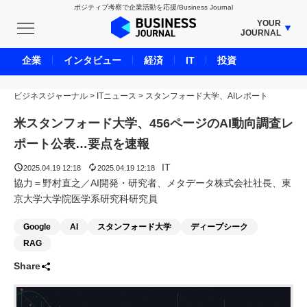
ポジティブ考察で企業活動を応援/Business Journal
YOUR
JOURNAL
BUSINESS JOURNAL
企業
インタビュー
経済
IT
投資
UNICORN JOURNAL
ビジネスジャーナル
>
ITニュース
CARBON CREDITS JOURNAL
>
スタンフォード大学、AIレポート
IVS JOURNAL
米スタンフォード大学、456ページのAI動向調査レ
ENERGY MANAGEMENT JOURNAL
ポート公表…要点を速報
INBOUND JOURNAL
IT
2025.04.19 12:18
2025.04.19 12:18
LIFE ENDING JOURNAL
協力＝野村直之／AI開発・研究者、メタデータ株式会社社長、東
京大学大学院医学系研究科研究員
AI JOURNAL
REAL ESTATE BROKERAGE JOURNAL
Google
AI
スタンフォード大学
ディープシーク
SMART MARKETING JOURNAL
RAG
BPaaS JOURNAL
Share
ADOPTABLE DOG JOURNAL