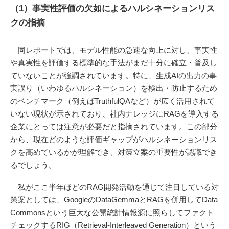
（1）事実性評価の欠如によるハルシネーションリス
クの指摘
同レポートでは、モデル性能の急速な向上に対し、事実性
や真実性を評価する標準的な手法がまだ十分に確立・普及し
ていないことが強調されています。特に、生成AIの出力の事
実誤り（いわゆるハルシネーション）を検出・防止するため
のベンチマーク（例えばTruthfulQAなど）が広く活用されて
いない現状が示されており、社内ナレッジにRAGを導入する
企業にとっては注意が必要だと指摘されています。この部分
から、現在どのような評価ギャップがハルシネーションリス
クを高めているかが理解でき、対策立案の重要性が認識でき
るでしょう。
私がここ半年ほどのRAG開発活動を通じて注目している対
策案としては、
Google
のDataGemmaとRAGを併用してData
Commonsという巨大な公開統計情報源に照らしてファクト
チェックするRIG（Retrieval-Interleaved Generation）という