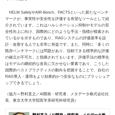
HELM SafetyやAIR-Bench、FACTSといった新たなベンチ
マークが、事実性や安全性を評価する有望なツールとして紹
介されています。これはハルシネーション抑制やモデルの安
全性向上に向け、国際的にどのような手法・指標が模索され
ているかを示すものであり、RAGシステムの評価基準を設
計・改善する上でも非常に有益です。また、同時に「多くの
既存ベンチマークには問題があり、信頼できる標準的な評価
の確立が不可欠」と指摘されてもいます。評価手法の標準化
はモデルの継続的な改良に欠かせない要素であり、こうした
国際的ベストプラクティスの動向を把握することで、自社の
RAG導入・運用をより効果的かつ安全なものにブラッシュア
ップできるでしょう。
（協力＝野村直之／AI開発・研究者、メタデータ株式会社社
長、東京大学大学院医学系研究科研究員）
野村直之／AI開発・研究者、メタデータ株