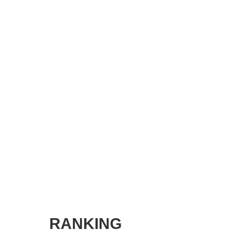
SMART MARKETING JOURNAL
BPaaS JOURNAL
ADOPTABLE DOG JOURNAL
RANKING