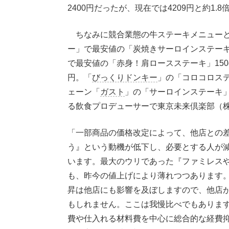
2400円だったが、現在では4209円と約1.
ちなみに競合業態の牛ステーキメニューと
ー」で最安値の「炭焼きサーロインステーキ」
で最安値の「赤身！肩ロースステーキ」150g
円。「
びっくりドンキー
」の「コロコロステ
ェーン「
ガスト
」の「サーロインステーキ」
る飲食プロデューサーで東京未来倶楽部（
「一部商品の価格改定によって、他店との
う』という動機が低下し、必要とする人が
います。最大のウリであった『ファミレス
も、昨今の値上げにより薄れつつあります
昇は他店にも影響を及ぼしますので、他店
もしれません。ここは我慢比べでもありま
費や仕入れる材料費を中心に総合的な経費