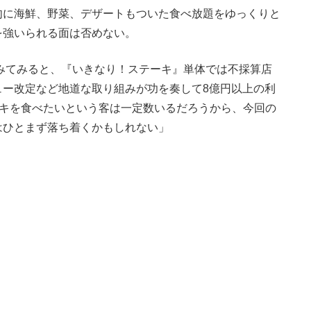
肉に海鮮、野菜、デザートもついた食べ放題をゆっくりと
を強いられる面は否めない。
みてみると、『いきなり！ステーキ』単体では不採算店
ュー改定など地道な取り組みが功を奏して8億円以上の利
ーキを食べたいという客は一定数いるだろうから、今回の
はひとまず落ち着くかもしれない」