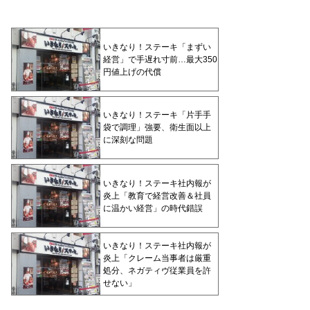
いきなり！ステーキ「まずい
経営」で手遅れ寸前…最大350
円値上げの代償
いきなり！ステーキ「片手手
袋で調理」強要、衛生面以上
に深刻な問題
いきなり！ステーキ社内報が
炎上「教育で経営改善＆社員
に温かい経営」の時代錯誤
いきなり！ステーキ社内報が
炎上「クレーム当事者は厳重
処分、ネガティヴ従業員を許
せない」