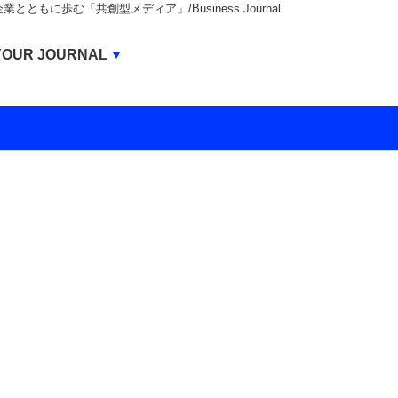
もに歩む「共創型メディア」/Business Journal
Business Journal
YOUR JOURNAL
BUSINESS JOURNAL
UNICORN JOURNAL
CARBON CREDITS JOURNAL
IVS JOURNAL
ENERGY MANAGEMENT JOURNAL
INBOUND JOURNAL
LIFE ENDING JOURNAL
AI JOURNAL
REAL ESTATE BROKERAGE JOURNAL