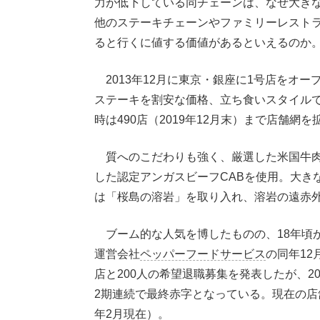
力が低下している同チェーンは、なぜ大き
他のステーキチェーンやファミリーレスト
ると行くに値する価値があるといえるのか
2013年12月に東京・銀座に1号店をオ
ステーキを割安な価格、立ち食いスタイル
時は490店（2019年12月末）まで店舗網
質へのこだわりも強く、厳選した米国牛肉
した認定アンガスビーフCABを使用。大き
は「桜島の溶岩」を取り入れ、溶岩の遠赤
ブーム的な人気を博したものの、18年頃
運営会社
ペッパーフードサービス
の同年12
店と200人の希望退職募集を発表したが、20
2期連続で最終赤字となっている。現在の店舗
年2月現在）。