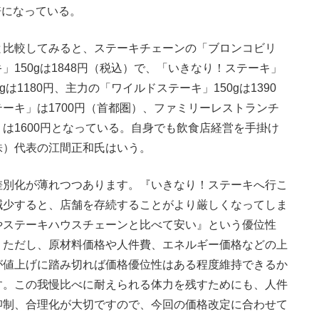
8倍になっている。
比較してみると、ステーキチェーンの「ブロンコビリ
150gは1848円（税込）で、「いきなり！ステーキ」
は1180円、主力の「ワイルドステーキ」150gは1390
ーキ」は1700円（首都圏）、ファミリーレストランチ
は1600円となっている。自身でも飲食店経営を手掛け
株）代表の江間正和氏はいう。
差別化が薄れつつあります。『いきなり！ステーキへ行こ
減少すると、店舗を存続することがより厳しくなってしま
やステーキハウスチェーンと比べて安い』という優位性
。ただし、原材料価格や人件費、エネルギー価格などの上
が値上げに踏み切れば価格優位性はある程度維持できるか
す。この我慢比べに耐えられる体力を残すためにも、人件
抑制、合理化が大切ですので、今回の価格改定に合わせて