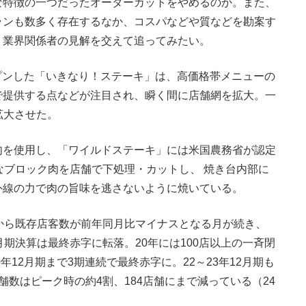
な特徴の一つだったオーダーカットをやめるのか。また、
ランも数多く存在するなか、コスパなどや質などを勘案す
。業界関係者の見解を交えて追ってみたい。
ープンした「いきなり！ステーキ」は、高価格帯メニューの
で提供する点などが注目され、瞬く間に店舗網を拡大。一
を拡大させた。
を使用し、「ワイルドステーキ」には米国農務省が認定
なブロック肉を店舗で下処理・カットし、 焼き台内部に
外線の力で肉の旨味を逃さないように焼いている。
から既存店客数が前年同月比マイナスとなる月が続き、
月期決算は最終赤字に転落。20年には100店以上の一斉閉
年12月期まで3期連続で最終赤字に。22～23年12月期も
数はピーク時の約4割、184店舗にまで減っている（24