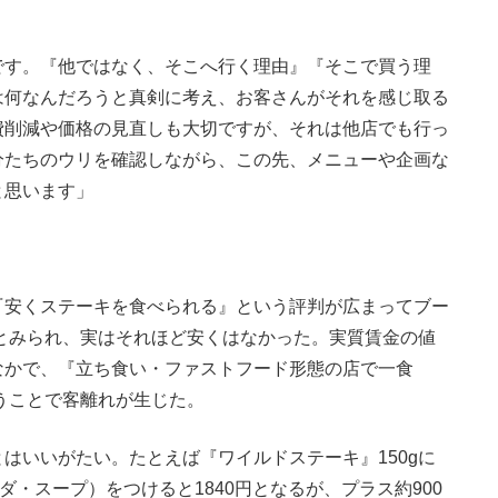
す。『他ではなく、そこへ行く理由』『そこで買う理
は何なんだろうと真剣に考え、お客さんがそれを感じ取る
費削減や価格の見直しも大切ですが、それは他店でも行っ
分たちのウリを確認しながら、この先、メニューや企画な
と思います」
『安くステーキを食べられる』という評判が広まってブー
どとみられ、実はそれほど安くはなかった。実質賃金の値
なかで、『立ち食い・ファストフード形態の店で一食
いうことで客離れが生じた。
いいがたい。たとえば『ワイルドステーキ』150gに
ダ・スープ）をつけると1840円となるが、プラス約900