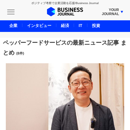
ポジティブ考察で企業活動を応援/Business Journal
YOUR
JOURNAL
BUSINESS JOURNAL
企業
インタビュー
経済
IT
投資
UNICORN JOURNAL
CARBON CREDITS JOURNAL
ペッパーフードサービスの最新ニュース記事 ま
IVS JOURNAL
とめ
(8件)
ENERGY MANAGEMENT JOURNAL
INBOUND JOURNAL
LIFE ENDING JOURNAL
AI JOURNAL
REAL ESTATE BROKERAGE JOURNAL
SMART MARKETING JOURNAL
BPaaS JOURNAL
ADOPTABLE DOG JOURNAL