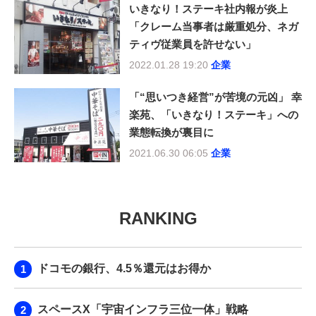
いきなり！ステーキ社内報が炎上
「クレーム当事者は厳重処分、ネガ
ティヴ従業員を許せない」
2022.01.28 19:20
企業
「“思いつき経営”が苦境の元凶」 幸
楽苑、「いきなり！ステーキ」への
業態転換が裏目に
2021.06.30 06:05
企業
RANKING
ドコモの銀行、4.5％還元はお得か
スペースX「宇宙インフラ三位一体」戦略