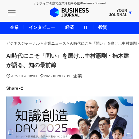
ポジティブ考察で企業活動を応援/Business Journal
YOUR
JOURNAL
BUSINESS JOURNAL
企業
インタビュー
経済
IT
投資
UNICORN JOURNAL
ビジネスジャーナル
>
企業ニュース
CARBON CREDITS JOURNAL
>
AI時代にこそ「問い」を磨け…中村憲剛
IVS JOURNAL
AI時代にこそ「問い」を磨け…中村憲剛・楠木建
ENERGY MANAGEMENT JOURNAL
が語る、知の最前線
INBOUND JOURNAL
企業
2025.10.28 18:00
2025.10.28 17:19
LIFE ENDING JOURNAL
Share
AI JOURNAL
REAL ESTATE BROKERAGE JOURNAL
SMART MARKETING JOURNAL
BPaaS JOURNAL
ADOPTABLE DOG JOURNAL