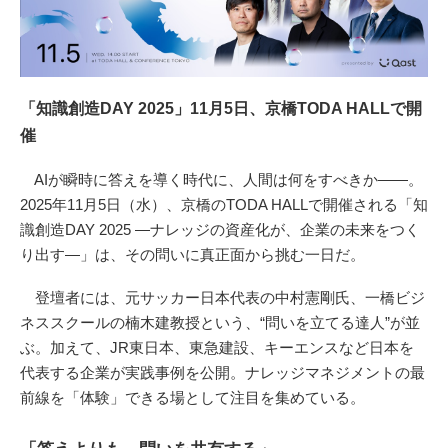
「知識創造DAY 2025」11月5日、京橋TODA HALLで開
催
AIが瞬時に答えを導く時代に、人間は何をすべきか――。
2025年11月5日（水）、京橋のTODA HALLで開催される「知
識創造DAY 2025 ―ナレッジの資産化が、企業の未来をつく
り出す―」は、その問いに真正面から挑む一日だ。
登壇者には、元サッカー日本代表の中村憲剛氏、一橋ビジ
ネススクールの楠木建教授という、“問いを立てる達人”が並
ぶ。加えて、JR東日本、東急建設、キーエンスなど日本を
代表する企業が実践事例を公開。ナレッジマネジメントの最
前線を「体験」できる場として注目を集めている。