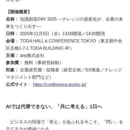
【開催概要】
名称
： 知識創造DAY 2025 ―ナレッジの資産化が、企業の未
来をつくり出す―
日時
： 2025年11月5日（水）13:00開場／14:00開演
会場
： TODA HALL & CONFERENCE TOKYO（東京都中央
区京橋1-7-1 TODA BUILDING 4F）
主催
： any株式会社
参加費
： 無料（事前登録制）
対象
： 企業経営層・役職者（経営企画／DX推進／ナレッジ
マネジメント部門など）
公式サイト
：
https://conference.anyinc.jp/
AIでは代替できない、「共に考える」1日へ
ビジネスの現場で「答え」があふれる今こそ、「問い」を
立てる力が価値になる。