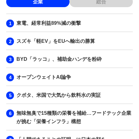
企業
総合
東電、経常利益89%減の衝撃
スズキ「軽EV」をEUへ輸出の勝算
BYD「ラッコ」、補助金ハンデを粉砕
オープンウェイトAI論争
クボタ、米国で大気から飲料水の実証
無味無臭で15種類の栄養を補給…フードテック企業
が挑む「栄養インフラ」構想