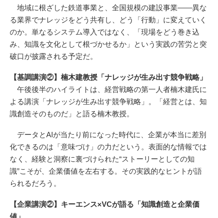
地域に根ざした鉄道事業と、全国規模の建設事業――異な
る業界でナレッジをどう共有し、どう「行動」に変えていく
のか。単なるシステム導入ではなく、「現場をどう巻き込
み、知識を文化として根づかせるか」という実践の苦労と突
破口が披露される予定だ。
【基調講演②】楠木建教授「ナレッジが生み出す競争戦略」
午後後半のハイライトは、経営戦略の第一人者楠木建氏に
よる講演「ナレッジが生み出す競争戦略」。「経営とは、知
識創造そのものだ」と語る楠木教授。
データとAIが当たり前になった時代に、企業が本当に差別
化できるのは「意味づけ」の力だという。表面的な情報では
なく、経験と洞察に裏づけられた“ストーリーとしての知
識”こそが、企業価値を左右する。その実践的なヒントが語
られるだろう。
【企業講演②】キーエンス×VCが語る「知識創造と企業価
値」