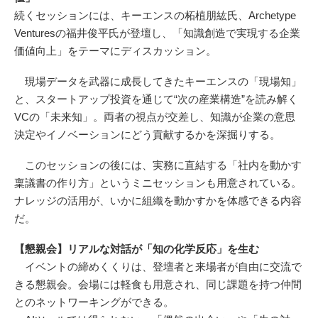
続くセッションには、キーエンスの柘植朋紘氏、Archetype
Venturesの福井俊平氏が登壇し、「知識創造で実現する企業
価値向上」をテーマにディスカッション。
現場データを武器に成長してきたキーエンスの「現場知」
と、スタートアップ投資を通じて“次の産業構造”を読み解く
VCの「未来知」。両者の視点が交差し、知識が企業の意思
決定やイノベーションにどう貢献するかを深掘りする。
このセッションの後には、実務に直結する「社内を動かす
稟議書の作り方」というミニセッションも用意されている。
ナレッジの活用が、いかに組織を動かすかを体感できる内容
だ。
【懇親会】リアルな対話が「知の化学反応」を生む
イベントの締めくくりは、登壇者と来場者が自由に交流で
きる懇親会。会場には軽食も用意され、同じ課題を持つ仲間
とのネットワーキングができる。