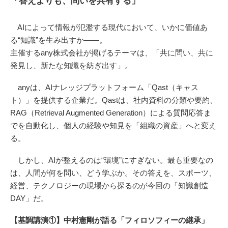
「答えよりも、問いを共有する」
AIによって情報が氾濫する現代において、いかに価値あ
る“知識”を生み出すか――。
主催するany株式会社が掲げるテーマは、「共に問い、共に
発見し、新たな知識を紡ぎ出す」。
anyは、AIナレッジプラットフォーム「Qast（キャス
ト）」を提供する企業だ。Qastは、社内資料の分類や要約、
RAG（Retrieval Augmented Generation）による質問応答ま
でを自動化し、個人の経験や知見を「組織の資産」へと変え
る。
しかし、AIが整えるのは“環境”にすぎない。最も重要なの
は、人間が何を問い、どう学ぶか。その答えを、スポーツ、
経営、テクノロジーの現場から探るのが今回の「知識創造
DAY」だ。
【基調講演①】中村憲剛が語る「フィロソフィーの継承」