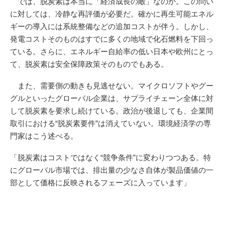
では、脱炭素は本当に「経済成長の敵」なのか。この問い
に対しては、冷静な再評価が必要だ。確かに再生可能エネル
ギーの導入には系統整備などの追加コストが伴う。しかし、
発電コストそのものはすでに多くの地域で化石燃料を下回っ
ている。さらに、エネルギー自給率の低い日本や欧州にとっ
て、脱炭素は安全保障政策そのものでもある。
また、需要側の動きも見逃せない。マイクロソフトやグー
グルといったグローバル企業は、サプライチェーン全体に対
して脱炭素を要求し続けている。政治が後退しても、企業間
取引における“脱炭素要件”は消えていない。環境経済学の専
門家はこう述べる。
「脱炭素はコストではなく“競争条件”に変わりつつある。特
にグローバル市場では、排出量の少なさ自体が製品価値の一
部として価格に反映されるフェーズに入っています」