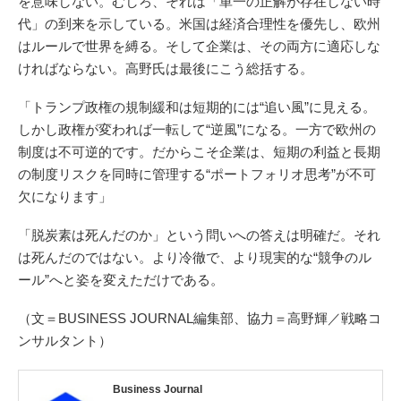
を意味しない。むしろ、それは「単一の正解が存在しない時
代」の到来を示している。米国は経済合理性を優先し、欧州
はルールで世界を縛る。そして企業は、その両方に適応しな
ければならない。高野氏は最後にこう総括する。
「トランプ政権の規制緩和は短期的には“追い風”に見える。
しかし政権が変われば一転して“逆風”になる。一方で欧州の
制度は不可逆的です。だからこそ企業は、短期の利益と長期
の制度リスクを同時に管理する“ポートフォリオ思考”が不可
欠になります」
「脱炭素は死んだのか」という問いへの答えは明確だ。それ
は死んだのではない。より冷徹で、より現実的な“競争のル
ール”へと姿を変えただけである。
（文＝BUSINESS JOURNAL編集部、協力＝高野輝／戦略コ
ンサルタント）
Business Journal