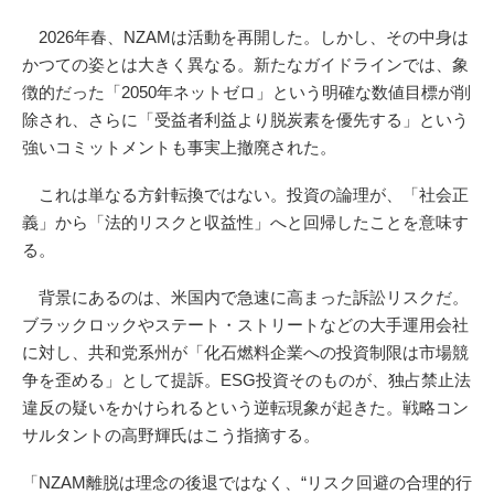
2026年春、NZAMは活動を再開した。しかし、その中身は
かつての姿とは大きく異なる。新たなガイドラインでは、象
徴的だった「2050年ネットゼロ」という明確な数値目標が削
除され、さらに「受益者利益より脱炭素を優先する」という
強いコミットメントも事実上撤廃された。
これは単なる方針転換ではない。投資の論理が、「社会正
義」から「法的リスクと収益性」へと回帰したことを意味す
る。
背景にあるのは、米国内で急速に高まった訴訟リスクだ。
ブラックロックやステート・ストリートなどの大手運用会社
に対し、共和党系州が「化石燃料企業への投資制限は市場競
争を歪める」として提訴。ESG投資そのものが、独占禁止法
違反の疑いをかけられるという逆転現象が起きた。戦略コン
サルタントの高野輝氏はこう指摘する。
「NZAM離脱は理念の後退ではなく、“リスク回避の合理的行