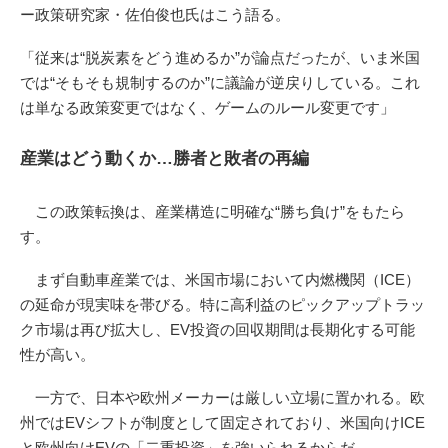
ー政策研究家・佐伯俊也氏はこう語る。
「従来は“脱炭素をどう進めるか”が論点だったが、いま米国
では“そもそも規制するのか”に議論が逆戻りしている。これ
は単なる政策変更ではなく、ゲームのルール変更です」
産業はどう動くか…勝者と敗者の再編
この政策転換は、産業構造に明確な“勝ち負け”をもたら
す。
まず自動車産業では、米国市場において内燃機関（ICE）
の延命が現実味を帯びる。特に高利益のピックアップトラッ
ク市場は再び拡大し、EV投資の回収期間は長期化する可能
性が高い。
一方で、日本や欧州メーカーは厳しい立場に置かれる。欧
州ではEVシフトが制度として固定されており、米国向けICE
と欧州向けEVの「二重投資」を強いられるからだ。