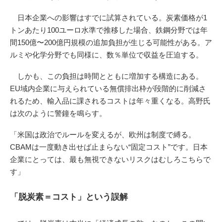
日本企業への影響はすでに試算されている。炭素価格が1
トンあたり100ユーロ水準で推移した場合、鉄鋼分野では年
間150億〜200億円規模の追加負担が生じる可能性がある。ア
ルミや化学分野でも同様に、数％単位で収益を圧迫する。
しかも、この負担は時間とともに増加する構造にある。
EU域内企業に与えられている無償排出枠が段階的に削減さ
れるため、輸入品に課されるコストは年々重くなる。高野氏
は次のように警鐘を鳴らす。
「米国は政治でルールを変えるが、欧州は制度で縛る。
CBAMは一度動き出せば止まらない“固定コスト”です。日本
企業にとっては、最も無視できないリスクはむしろこちらで
す」
「脱炭素＝コスト」という誤解