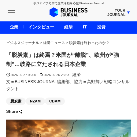
ポジティブ考察で企業活動を応援/Business Journal
YOUR
JOURNAL
BUSINESS JOURNAL
企業
インタビュー
経済
IT
投資
UNICORN JOURNAL
ビジネスジャーナル
>
経済ニュース
CARBON CREDITS JOURNAL
>
脱炭素は終わったのか？
IVS JOURNAL
「脱炭素」は終焉？米国が“離脱”、欧州が“強
ENERGY MANAGEMENT JOURNAL
制”…岐路に立たされる日本企業
INBOUND JOURNAL
経済
2026.02.27 06:00
2026.02.26 23:53
LIFE ENDING JOURNAL
文＝BUSINESS JOURNAL編集部、協力＝高野輝／戦略コンサル
タント
AI JOURNAL
REAL ESTATE BROKERAGE JOURNAL
脱炭素
NZAM
CBAM
SMART MARKETING JOURNAL
Share
BPaaS JOURNAL
ADOPTABLE DOG JOURNAL