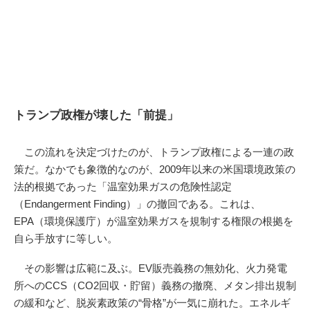
トランプ政権が壊した「前提」
この流れを決定づけたのが、トランプ政権による一連の政
策だ。なかでも象徴的なのが、2009年以来の米国環境政策の
法的根拠であった「温室効果ガスの危険性認定
（Endangerment Finding）」の撤回である。これは、
EPA（環境保護庁）が温室効果ガスを規制する権限の根拠を
自ら手放すに等しい。
その影響は広範に及ぶ。EV販売義務の無効化、火力発電
所へのCCS（CO2回収・貯留）義務の撤廃、メタン排出規制
の緩和など、脱炭素政策の“骨格”が一気に崩れた。エネルギ