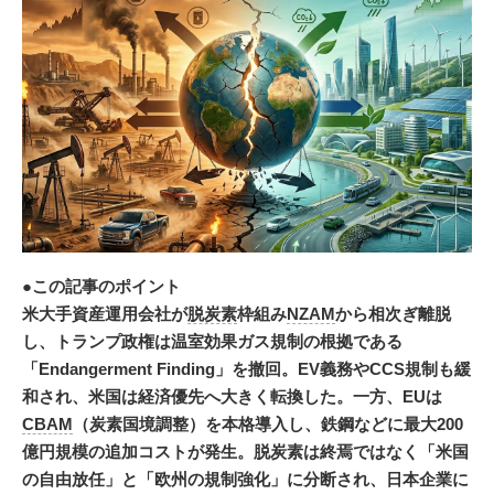
●この記事のポイント
米大手資産運用会社が
脱炭素
枠組み
NZAM
から相次ぎ離脱
し、トランプ政権は温室効果ガス規制の根拠である
「Endangerment Finding」を撤回。EV義務やCCS規制も緩
和され、米国は経済優先へ大きく転換した。一方、EUは
CBAM
（炭素国境調整）を本格導入し、鉄鋼などに最大200
億円規模の追加コストが発生。脱炭素は終焉ではなく「米国
の自由放任」と「欧州の規制強化」に分断され、日本企業に