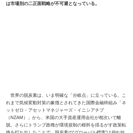
は市場別の二正面戦略が不可避となっている。
世界の脱炭素は、いま明確な「分岐点」に立っている。こ
れまで気候変動対策の象徴とされてきた国際金融枠組み「ネ
ットゼロ・アセットマネジャーズ・イニシアチブ
（NZAM）」から、米国の大手資産運用会社が相次いで離
脱。さらにトランプ政権が環境規制の根幹を揺るがす政策転
換を打ち出したことで、脱炭素の“グローバル標準”は崩れ始