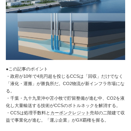
●この記事のポイント
・政府が10年で4兆円超を投じるCCSは「回収」だけでなく
「液化・運搬」が勝負所だ。CO2物流が新インフラ市場にな
る。
・千葉・九十九里沖や苫小牧で貯留整備が進む中、CO2を液
化し大量輸送する技術がCCSのボトルネックを解消する。
・CCSは処理手数料と
カーボンクレジット
売却の二階建て収
益で事業化が進む。「運ぶ企業」がGX覇権を握る。