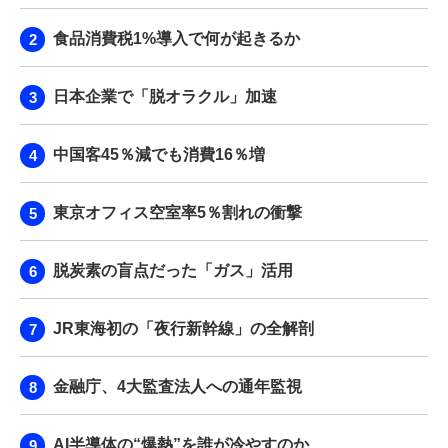
食品消費税1%導入で何が起きるか
日本企業で「脱オラクル」加速
中国客45％減でも消費16％増
東京オフィス空室率5％割れの衝撃
脱炭素の盲点だった「ガス」活用
JR東海初の「夜行新幹線」の全解剖
金融庁、4大監査法人への通年監視
AI半導体の“爆熱”を誰が冷やすのか