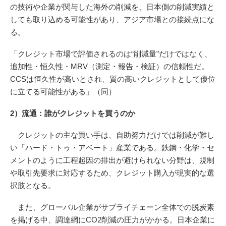
の技術や企業が関与した海外の削減を、日本側の削減実績と
しても取り込める可能性があり、アジア市場との接続点にな
る。
「クレジット市場で評価されるのは“削減量”だけではなく、
追加性・恒久性・MRV（測定・報告・検証）の信頼性だ。
CCSは恒久性が高いとされ、質の高いクレジットとして優位
に立てる可能性がある」（同）
2）流通：誰がクレジットを買うのか
クレジットの主な買い手は、自助努力だけでは削減が難し
い「ハード・トゥ・アベート」産業である。鉄鋼・化学・セ
メントのように工程起因の排出が避けられない分野は、規制
や取引先要求に対応するため、クレジット購入が現実的な選
択肢となる。
また、グローバル企業がサプライチェーン全体での脱炭素
を掲げる中、調達網にCO2削減の圧力がかかる。日本企業に