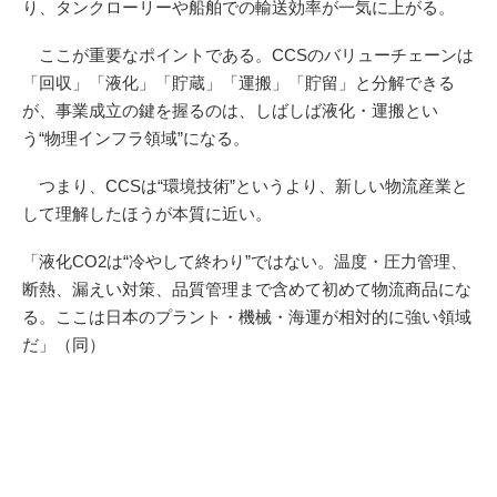
り、タンクローリーや船舶での輸送効率が一気に上がる。
ここが重要なポイントである。CCSのバリューチェーンは
「回収」「液化」「貯蔵」「運搬」「貯留」と分解できる
が、事業成立の鍵を握るのは、しばしば液化・運搬とい
う“物理インフラ領域”になる。
つまり、CCSは“環境技術”というより、新しい物流産業と
して理解したほうが本質に近い。
「液化CO2は“冷やして終わり”ではない。温度・圧力管理、
断熱、漏えい対策、品質管理まで含めて初めて物流商品にな
る。ここは日本のプラント・機械・海運が相対的に強い領域
だ」（同）