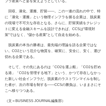
フラ産業へと姿を変えようとしている。
回収、液化、運搬、貯留――。この一連の流れの中で、特
に「液化・運搬」という物理インフラを握る企業は、脱炭素
の現場で不可欠な存在となる。さらに、貯留実績をクレジッ
トに変える金融スキームを設計できれば、CCSは“環境対
策”ではなく、“儲かる産業”として自走を始める。
脱炭素の本当の勝者は、最先端の理論を語る企業ではな
い。CO2という厄介な物質を、確実に、安全に、安く、運び
切れる企業である。
そして、その先にあるのは「CO2を運ぶ船」「CO2を貯め
る港」「CO2を管理する地下」という、かつて存在しなかっ
た新しい社会インフラだ。脱炭素のラストワンマイルを制し
た者が、次の市場を制する――CCSの勝負は、いままさにそ
こへ移りつつある。
（文＝BUSINESS JOURNAL編集部）