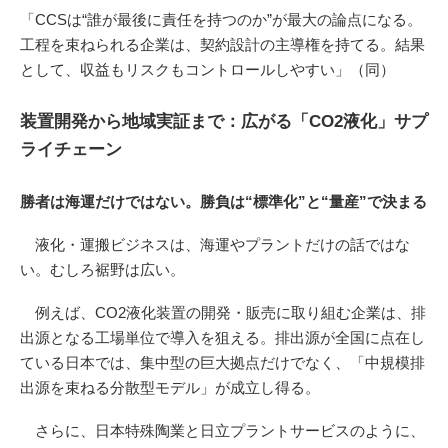
「CCSは“誰が最後に責任を持つのか”が最大の論点になる。
工程を束ねられる企業は、契約設計の主導権を持てる。結果
として、収益もリスクもコントロールしやすい」（同）
装置開発から地域実証まで：広がる「CO2液化」サプ
ライチェーン
勝者は海運だけではない。勝負は“標準化”と“量産”で決まる
液化・運搬ビジネスは、海運やプラントだけの話ではな
い。むしろ裾野は広い。
例えば、CO2液化装置の開発・販売に取り組む企業は、排
出源となる工場単位で導入を狙える。排出源が全国に点在し
ている日本では、集中型の巨大拠点だけでなく、「中規模排
出源を束ねる分散型モデル」が成立し得る。
さらに、日本特殊陶業と日立プラントサービスのように、