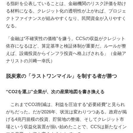
る指針を公表していることは、金融機関のリスク評価を助け
る材料になる。クレジット化の透明性が上がれば、プロジェ
クトファイナンスが組みやすくなり、民間資金が入りやすく
なる。
「金融は“不確実性の価格”を嫌う。CCSの収益がクレジット
依存になるほど、算定基準と検証体制が重要だ。ルールが整
えば、設備投資からインフラ投資へ格上げされる」（金融ア
ナリストの川﨑一幸氏）
脱炭素の「ラストワンマイル」を制する者が勝つ
“CO2を運ぶ”企業が、次の産業地図を書き換える
これまでCO2削減は、利益を圧迫する“必要経費”と見られ
がちだった。だが2026年、状況は変わりつつある。政府が掲
げる4兆円規模の投資、貯留地の整備、そしてクレジット市
場という収益化装置が揃い始めたことで、CCSは新たなイン