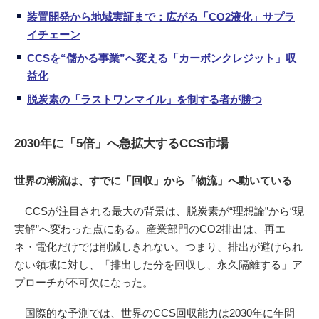
装置開発から地域実証まで：広がる「CO2液化」サプラ
イチェーン
CCSを“儲かる事業”へ変える「カーボンクレジット」収
益化
脱炭素の「ラストワンマイル」を制する者が勝つ
2030年に「5倍」へ急拡大するCCS市場
世界の潮流は、すでに「回収」から「物流」へ動いている
CCSが注目される最大の背景は、脱炭素が“理想論”から“現
実解”へ変わった点にある。産業部門のCO2排出は、再エ
ネ・電化だけでは削減しきれない。つまり、排出が避けられ
ない領域に対し、「排出した分を回収し、永久隔離する」ア
プローチが不可欠になった。
国際的な予測では、世界のCCS回収能力は2030年に年間