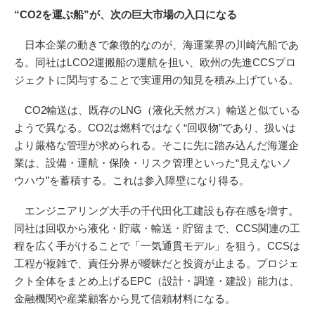
“CO2を運ぶ船”が、次の巨大市場の入口になる
日本企業の動きで象徴的なのが、海運業界の川崎汽船であ
る。同社はLCO2運搬船の運航を担い、欧州の先進CCSプロ
ジェクトに関与することで実運用の知見を積み上げている。
CO2輸送は、既存のLNG（液化天然ガス）輸送と似ている
ようで異なる。CO2は燃料ではなく“回収物”であり、扱いは
より厳格な管理が求められる。そこに先に踏み込んだ海運企
業は、設備・運航・保険・リスク管理といった“見えないノ
ウハウ”を蓄積する。これは参入障壁になり得る。
エンジニアリング大手の千代田化工建設も存在感を増す。
同社は回収から液化・貯蔵・輸送・貯留まで、CCS関連の工
程を広く手がけることで「一気通貫モデル」を狙う。CCSは
工程が複雑で、責任分界が曖昧だと投資が止まる。プロジェ
クト全体をまとめ上げるEPC（設計・調達・建設）能力は、
金融機関や産業顧客から見て信頼材料になる。