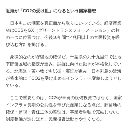
近海が「CO2の受け皿」になるという国家構想
日本もこの潮流を真正面から取りにいっている。経済産業
省はCCSをGX（グリーントランスフォーメーション）の柱
の一つに位置づけ、今後10年間で4兆円以上の官民投資を呼
び込む方針を掲げる。
象徴的なのが貯留地の確保だ。千葉県の九十九里沖では地
下貯留区域の指定が進み、試掘に向けた動きが本格化してい
る。北海道・苫小牧でも試掘・実証が進み、日本列島の近海
が将来的に「CO2を受け止めるインフラ」へ変貌しようとし
ている。
ここで重要なのは、CCSが単発の設備投資ではなく、国家
インフラ＝長期の公共性を帯びた産業になる点だ。貯留地の
確保・監視・責任主体の整理は、事業者単独で完結しない。
制度整備が進むほど、民間投資は動きやすくなる。