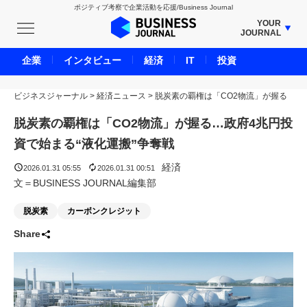
ポジティブ考察で企業活動を応援/Business Journal
YOUR
JOURNAL
BUSINESS JOURNAL
企業
インタビュー
経済
IT
投資
UNICORN JOURNAL
ビジネスジャーナル
>
経済ニュース
CARBON CREDITS JOURNAL
>
脱炭素の覇権は「CO2物流」が握る
IVS JOURNAL
脱炭素の覇権は「CO2物流」が握る…政府4兆円投
ENERGY MANAGEMENT JOURNAL
資で始まる“液化運搬”争奪戦
INBOUND JOURNAL
経済
2026.01.31 05:55
2026.01.31 00:51
LIFE ENDING JOURNAL
文＝BUSINESS JOURNAL編集部
AI JOURNAL
脱炭素
カーボンクレジット
REAL ESTATE BROKERAGE JOURNAL
Share
SMART MARKETING JOURNAL
BPaaS JOURNAL
ADOPTABLE DOG JOURNAL