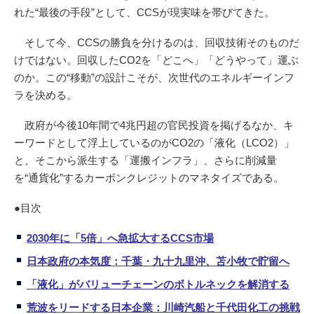
れた“最後の手段”として、CCSが現実味を帯びてきた。
そして今、CCSの勝負を分けるのは、回収技術そのものだ
けではない。回収したCO2を「どこへ」「どうやって」運ぶ
のか。この“移動”の設計こそが、次世代のエネルギーインフ
ラを決める。
政府が今後10年間で4兆円超の官民投資を掲げるなか、キ
ーワードとして浮上しているのがCO2の「液化（LCO2）」
と、そこから派生する「運搬インフラ」、さらに削減量
を“通貨化”するカーボンクレジットのマネタイズである。
●目次
2030年に「5倍」へ急拡大するCCS市場
日本政府の本気度：千葉・九十九里沖、苫小牧で貯留へ
「液化」がバリューチェーンのボトルネックを解消する
荒波をリードする日本企業：川崎汽船と千代田化工の挑戦