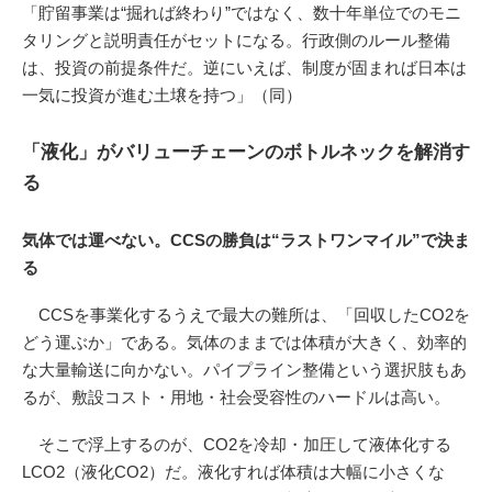
「貯留事業は“掘れば終わり”ではなく、数十年単位でのモニ
タリングと説明責任がセットになる。行政側のルール整備
は、投資の前提条件だ。逆にいえば、制度が固まれば日本は
一気に投資が進む土壌を持つ」（同）
「液化」がバリューチェーンのボトルネックを解消す
る
気体では運べない。CCSの勝負は“ラストワンマイル”で決ま
る
CCSを事業化するうえで最大の難所は、「回収したCO2を
どう運ぶか」である。気体のままでは体積が大きく、効率的
な大量輸送に向かない。パイプライン整備という選択肢もあ
るが、敷設コスト・用地・社会受容性のハードルは高い。
そこで浮上するのが、CO2を冷却・加圧して液体化する
LCO2（液化CO2）だ。液化すれば体積は大幅に小さくな