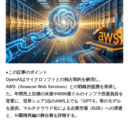
●この記事のポイント
OpenAI
は
マイクロソフト
との独占契約を解消し、
AWS
（Amazon Web Services）との戦略的提携を発表し
た。年間売上目標の未達や6000億ドルのインフラ投資負担を
背景に、世界シェア1位のAWS上でも「GPT-5」等のモデル
を提供。マルチクラウド化による企業市場（B2B）への浸透
と、AI覇権再編の舞台裏を詳報する。