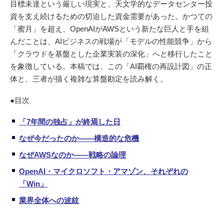
目標未達という厳しい現実と、天文学的なデータセンター投
資を支え続けるための切迫した資金需要があった。かつての
「蜜月」を超え、OpenAIがAWSという新たな巨人と手を組
んだことは、AIビジネスの戦場が「モデルの性能競争」から
「クラウドを基盤とした企業実装の深化」へと移行したこと
を象徴している。本稿では、この「AI覇権の再設計図」の正
体と、三者が描く複雑な算盤勘定を読み解く。
●目次
「7年間の独占」が終焉した日
なぜ今だったのか——構造的な危機
なぜAWSなのか——戦略の論理
OpenAI・マイクロソフト・アマゾン、それぞれの
「Win」
業界全体への波紋