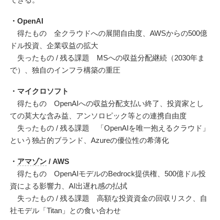
・OpenAI
得たもの 全クラウドへの展開自由度、AWSからの500億
ドル投資、企業収益の拡大
失ったもの / 残る課題 MSへの収益分配継続（2030年ま
で）、独自のインフラ構築の重圧
・マイクロソフト
得たもの OpenAIへの収益分配支払い終了、投資家とし
ての莫大な含み益、アンソロピック等との連携自由度
失ったもの / 残る課題 「OpenAIを唯一抱えるクラウド」
という独占的ブランド、Azureの優位性の希薄化
・
アマゾン
/ AWS
得たもの OpenAIモデルのBedrock提供権、500億ドル投
資による影響力、AI出遅れ感の払拭
失ったもの / 残る課題 高額な投資資金の回収リスク、自
社モデル「Titan」との食い合わせ