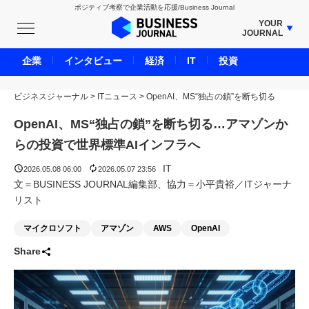
ポジティブ考察で企業活動を応援/Business Journal
YOUR
JOURNAL
BUSINESS JOURNAL
企業
インタビュー
経済
IT
投資
UNICORN JOURNAL
ビジネスジャーナル
>
ITニュース
CARBON CREDITS JOURNAL
>
OpenAI、MS“独占の鎖”を断ち切る
IVS JOURNAL
OpenAI、MS“独占の鎖”を断ち切る…アマゾンか
ENERGY MANAGEMENT JOURNAL
らの投資で世界標準AIインフラへ
INBOUND JOURNAL
IT
2026.05.08 06:00
2026.05.07 23:56
LIFE ENDING JOURNAL
文＝BUSINESS JOURNAL編集部、協力＝小平貴裕／ITジャーナ
リスト
AI JOURNAL
REAL ESTATE BROKERAGE JOURNAL
マイクロソフト
アマゾン
AWS
OpenAI
SMART MARKETING JOURNAL
Share
BPaaS JOURNAL
ADOPTABLE DOG JOURNAL