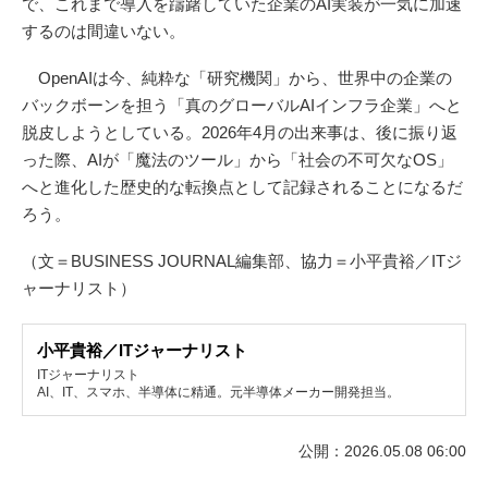
で、これまで導入を躊躇していた企業のAI実装が一気に加速
するのは間違いない。
OpenAIは今、純粋な「研究機関」から、世界中の企業の
バックボーンを担う「真のグローバルAIインフラ企業」へと
脱皮しようとしている。2026年4月の出来事は、後に振り返
った際、AIが「魔法のツール」から「社会の不可欠なOS」
へと進化した歴史的な転換点として記録されることになるだ
ろう。
（文＝BUSINESS JOURNAL編集部、協力＝小平貴裕／ITジ
ャーナリスト）
小平貴裕／ITジャーナリスト
ITジャーナリスト
AI、IT、スマホ、半導体に精通。元半導体メーカー開発担当。
公開：2026.05.08 06:00