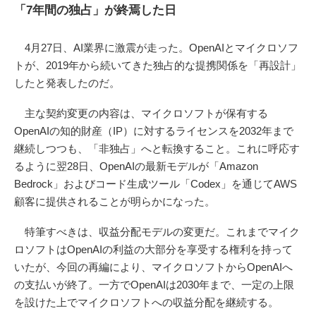
「7年間の独占」が終焉した日
4月27日、AI業界に激震が走った。OpenAIとマイクロソフ
トが、2019年から続いてきた独占的な提携関係を「再設計」
したと発表したのだ。
主な契約変更の内容は、マイクロソフトが保有する
OpenAIの知的財産（IP）に対するライセンスを2032年まで
継続しつつも、「非独占」へと転換すること。これに呼応す
るように翌28日、OpenAIの最新モデルが「Amazon
Bedrock」およびコード生成ツール「Codex」を通じてAWS
顧客に提供されることが明らかになった。
特筆すべきは、収益分配モデルの変更だ。これまでマイク
ロソフトはOpenAIの利益の大部分を享受する権利を持って
いたが、今回の再編により、マイクロソフトからOpenAIへ
の支払いが終了。一方でOpenAIは2030年まで、一定の上限
を設けた上でマイクロソフトへの収益分配を継続する。