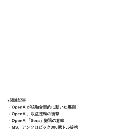
●
関連記事
OpenAIが核融合契約に動いた裏側
OpenAI、収益逆転の衝撃
OpenAI「Sora」撤退の意味
MS、アンソロピック300億ドル提携