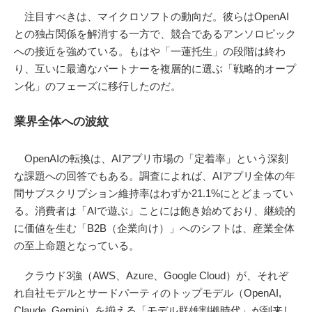
注目すべきは、マイクロソフトの動向だ。彼らはOpenAI
との独占関係を解消する一方で、競合であるアンソロピック
への接近を強めている。もはや「一蓮托生」の段階は終わ
り、互いに最適なパートナーを複層的に選ぶ「戦略的オープ
ン化」のフェーズに移行したのだ。
業界全体への波紋
OpenAIの転換は、AIアプリ市場の「定着率」という深刻
な課題への回答でもある。調査によれば、AIアプリ全体の年
間サブスクリプション維持率はわずか21.1%にとどまってい
る。消費者は「AIで遊ぶ」ことには飽き始めており、継続的
に価値を生む「B2B（企業向け）」へのシフトは、産業全体
の至上命題となっている。
クラウド3強（AWS、Azure、Google Cloud）が、それぞ
れ自社モデルとサードパーティのトップモデル（OpenAI,
Claude, Gemini）を揃える「モデル群雄割拠時代」が到来し