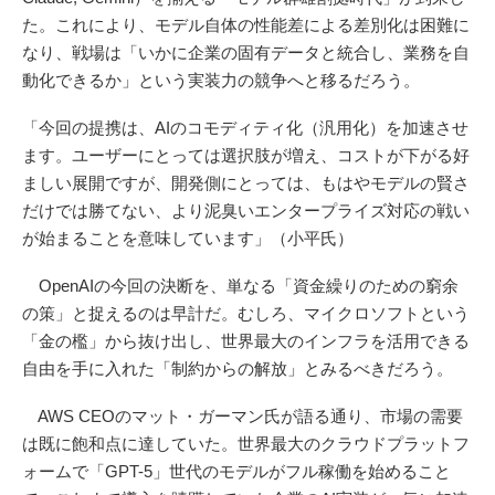
た。これにより、モデル自体の性能差による差別化は困難に
なり、戦場は「いかに企業の固有データと統合し、業務を自
動化できるか」という実装力の競争へと移るだろう。
「今回の提携は、AIのコモディティ化（汎用化）を加速させ
ます。ユーザーにとっては選択肢が増え、コストが下がる好
ましい展開ですが、開発側にとっては、もはやモデルの賢さ
だけでは勝てない、より泥臭いエンタープライズ対応の戦い
が始まることを意味しています」（小平氏）
OpenAIの今回の決断を、単なる「資金繰りのための窮余
の策」と捉えるのは早計だ。むしろ、マイクロソフトという
「金の檻」から抜け出し、世界最大のインフラを活用できる
自由を手に入れた「制約からの解放」とみるべきだろう。
AWS CEOのマット・ガーマン氏が語る通り、市場の需要
は既に飽和点に達していた。世界最大のクラウドプラットフ
ォームで「GPT-5」世代のモデルがフル稼働を始めること