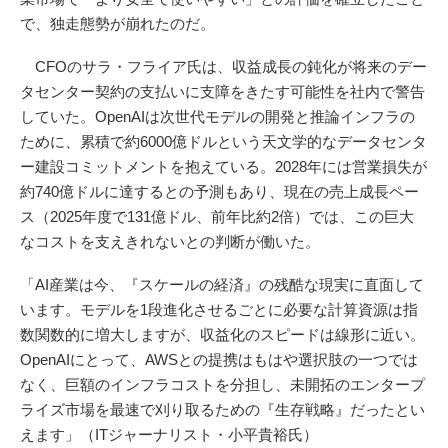
で、独走態勢が崩れたのだ。
CFOのサラ・フライア氏は、収益成長の鈍化が将来のデー
タセンター契約の支払いに支障をきたす可能性を社内で警告
していた。OpenAIは次世代モデルの開発と推論インフラの
ために、累積で約6000億ドルという天文学的なデータセンタ
ー建設コミットメントを抱えている。2028年には営業損失が
約740億ドルに達するとの予測もあり、現在の売上成長ペー
ス（2025年度で131億ドル、前年比約2倍）では、この巨大
なコストを支えきれないとの判断が働いた。
「AI産業は今、『スケールの経済』の残酷な現実に直面して
います。モデルを1段進化させるごとに必要な計算資源は指
数関数的に増大しますが、収益化のスピードは線形に近い。
OpenAIにとって、AWSとの提携はもはや選択肢の一つでは
なく、巨額のインフラコストを分担し、未開拓のエンタープ
ライズ市場を最速で刈り取るための『生存戦略』だったとい
えます」（ITジャーナリスト・小平貴裕氏）