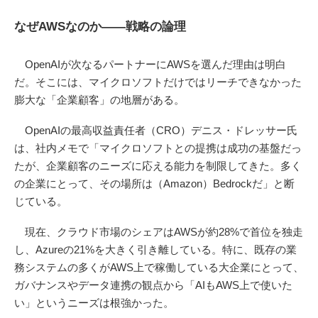
なぜAWSなのか——戦略の論理
OpenAIが次なるパートナーにAWSを選んだ理由は明白
だ。そこには、マイクロソフトだけではリーチできなかった
膨大な「企業顧客」の地層がある。
OpenAIの最高収益責任者（CRO）デニス・ドレッサー氏
は、社内メモで「マイクロソフトとの提携は成功の基盤だっ
たが、企業顧客のニーズに応える能力を制限してきた。多く
の企業にとって、その場所は（Amazon）Bedrockだ」と断
じている。
現在、クラウド市場のシェアはAWSが約28%で首位を独走
し、Azureの21%を大きく引き離している。特に、既存の業
務システムの多くがAWS上で稼働している大企業にとって、
ガバナンスやデータ連携の観点から「AIもAWS上で使いた
い」というニーズは根強かった。