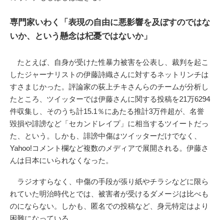
専門家いわく「表現の自由に悪影響を及ぼすのではな
いか、という懸念は杞憂ではないか」
たとえば、自身が受けた性暴力被害を公表し、裁判を起こ
したジャーナリストの伊藤詩織さんに対するネットリンチは
すさまじかった。評論家の荻上チキさんらのチームが分析し
たところ、ツイッターでは伊藤さんに関する投稿を21万6294
件収集し、そのうち計15.1％にあたる推計3万件超が、名誉
毀損や誹謗など「セカンドレイプ」に相当するツイートだっ
た、という。しかも、誹謗中傷はツイッターだけでなく、
Yahoo!コメント欄など複数のメディアで展開される。伊藤さ
んは日本にいられなくなった。
ラジオすらなく、中傷の手段が張り紙やチラシなどに限ら
れていた明治時代とでは、被害者が受けるダメージは比べも
のにならない。しかも、匿名での投稿など、身元特定はより
困難になっている。