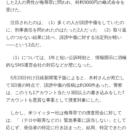
した2人の男性が侮辱罪に問われ、科料9000円の略式命令を
受けた。
注目されたのは、（1）多くの人が誹謗中傷をしていたの
に、刑事責任を問われたのはたった2人だった （2）取り返
しのつかない結果に比べ、誹謗中傷に対する法定刑が軽い
――という2点だ。
（1）については、1年と短い公訴時効と、情報開示に消極
的なSNS運営会社の対応などが壁になった。
5月23日付け日経新聞電子版によると、木村さんが死亡し
て3日後の時点で、誹謗中傷の投稿は約300件あった。警察
は、このうち1アカウント当たり3回以上の書き込みをした7
アカウントを悪質な事案として捜査対象にした。
しかし、米ツイッター社は侮辱罪での捜査照会に対して
は、「（テロや殺害などの）緊急事案に該当しない」として
応じず、発信者の特定に行き詰まった。結局、特定できたの