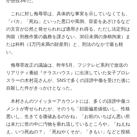
が懲役3年だ。
これに対し侮辱罪は、具体的な事実を示していなくても、
「バカ」「死ね」といった悪口や罵倒、容姿をあざけるなど
の文言が公然と発せられれば適用され得る。ただし法定刑は
拘留（刑務作業の義務を課さない、30日未満の身柄拘束）ま
たは科料（1万円未満の財産刑）と、刑法のなかで最も軽
い。
侮辱罪改正の議論は、昨年5月、フジテレビ系列で放送の
リアリティ番組『テラスハウス』に出演していた女子プロレ
スラーの
木村花
さんが、SNSで多くの誹謗中傷を受けた後に
自殺した件がきっかけとなった。
木村さんのツイッターアカウントには、多くの誹謗中傷コ
メントが寄せられたが、そのうち「顔面偏差値低いし、性格
悪いし、生きてる価値あるのかね」「お前のいちばん悪い所
は未だに世の中に汚物を垂れ流しているところや」「ねえね
え。いつ死ぬの？」「死ねやくそが」「きもい」などと投稿