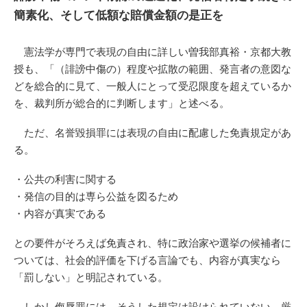
簡素化、そして低額な賠償金額の是正を
憲法学が専門で表現の自由に詳しい曽我部真裕・京都大教
授も、「（誹謗中傷の）程度や拡散の範囲、発言者の意図な
どを総合的に見て、一般人にとって受忍限度を超えているか
を、裁判所が総合的に判断します」と述べる。
ただ、名誉毀損罪には表現の自由に配慮した免責規定があ
る。
・公共の利害に関する
・発信の目的は専ら公益を図るため
・内容が真実である
との要件がそろえば免責され、特に政治家や選挙の候補者に
ついては、社会的評価を下げる言論でも、内容が真実なら
「罰しない」と明記されている。
しかし侮辱罪には、そうした規定は設けられていない。厳