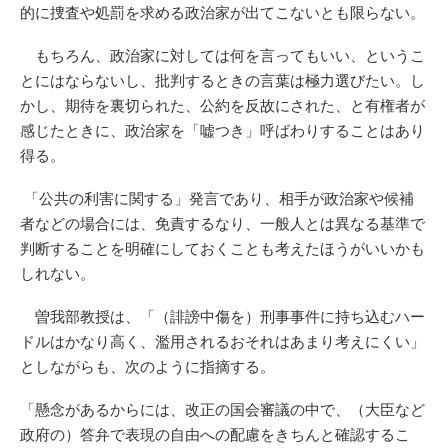
的に捜査や処罰を求める政治家が出てこないとも限らない。
もちろん、政治家に対しては何を言ってもいい、というこ
とにはならないし、批判するときの言葉は極力選びたい。し
かし、期待を裏切られた、公約を反故にされた、と有権者が
感じたときに、政治家を「嘘つき」呼ばわりすることはあり
得る。
「公共の利害に関する」発言であり、相手が政治家や候補
者などの場合には、免責するなり、一般人とは異なる基準で
判断することを明確にしておくことも考えたほうがいいかも
しれない。
曽我部教授は、「（誹謗中傷を）刑事事件に持ち込むハー
ドルはかなり高く、濫用されるおそれはあまり考えにくい」
としながらも、次のように指摘する。
「懸念があるからには、改正の国会審議の中で、（大臣など
政府の）答弁で表現の自由への配慮をきちんと確認するこ