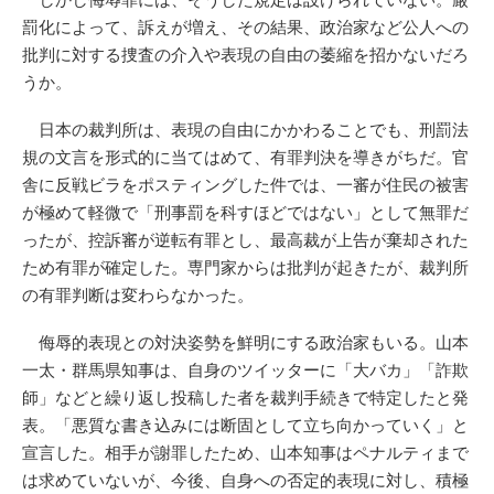
罰化によって、訴えが増え、その結果、政治家など公人への
批判に対する捜査の介入や表現の自由の萎縮を招かないだろ
うか。
日本の裁判所は、表現の自由にかかわることでも、刑罰法
規の文言を形式的に当てはめて、有罪判決を導きがちだ。官
舎に反戦ビラをポスティングした件では、一審が住民の被害
が極めて軽微で「刑事罰を科すほどではない」として無罪だ
ったが、控訴審が逆転有罪とし、最高裁が上告が棄却された
ため有罪が確定した。専門家からは批判が起きたが、裁判所
の有罪判断は変わらなかった。
侮辱的表現との対決姿勢を鮮明にする政治家もいる。山本
一太・群馬県知事は、自身のツイッターに「大バカ」「詐欺
師」などと繰り返し投稿した者を裁判手続きで特定したと発
表。「悪質な書き込みには断固として立ち向かっていく」と
宣言した。相手が謝罪したため、山本知事はペナルティまで
は求めていないが、今後、自身への否定的表現に対し、積極