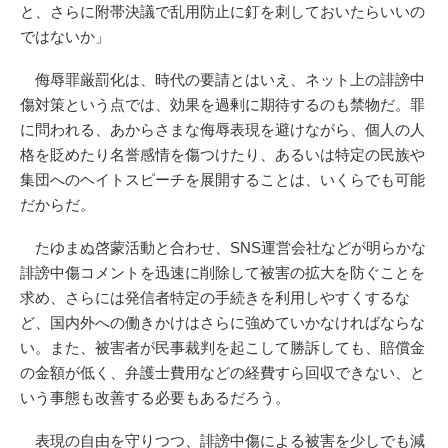
と、さらに附帯決議で乱用防止に釘を刺しておいたらいいの
ではないか」
侮辱罪厳罰化は、時代の要請とはいえ、ネット上の誹謗中
傷対策という点では、効果を過剰に期待するのも禁物だ。罪
に問われる、あからさまな侮辱表現を避けながら、個人の人
格を貶めたり名誉感情を傷つけたり、あるいは特定の民族や
集団へのヘイトスピーチを展開することは、いくらでも可能
だからだ。
たゆまぬ啓蒙活動と合わせ、SNS運営会社などが明らかな
誹謗中傷コメントを迅速に削除して被害の拡大を防ぐことを
求め、さらには発信者特定の手続きを利用しやすくするな
ど、国内外への働きかけはさらに強めていかなければならな
い。また、被害者が民事裁判を起こして勝訴しても、賠償金
の金額が低く、弁護士費用などの経費すら回収できない、と
いう事態も改善する必要もあるだろう。
表現の自由を守りつつ、誹謗中傷による被害を少しでも減