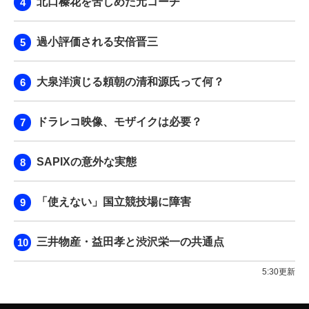
北口榛花を苦しめた元コーチ
過小評価される安倍晋三
大泉洋演じる頼朝の清和源氏って何？
ドラレコ映像、モザイクは必要？
SAPIXの意外な実態
「使えない」国立競技場に障害
三井物産・益田孝と渋沢栄一の共通点
5:30更新