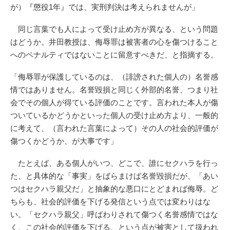
が）『懲役1年』では、実刑判決は考えられませんが」
同じ言葉でも人によって受け止め方が異なる、という問題
はどうか。井田教授は、侮辱罪は被害者の心を傷つけること
へのペナルティではないことに留意すべきだ、と指摘する。
「侮辱罪が保護しているのは、（誹謗された個人の）名誉感
情ではありません。名誉毀損と同じく外部的名誉、つまり社
会でその個人が得ている評価のことです。言われた本人が傷
ついているかどうかといった個人の受け止め方より、一般的
に考えて、（言われた言葉によって）その人の社会的評価が
傷つくかどうか、が大事です」
たとえば、ある個人がいつ、どこで、誰にセクハラを行っ
た、と具体的な「事実」をばらまけば名誉毀損だが、「あい
つはセクハラ親父だ」と抽象的な悪口にとどまれば侮辱。ど
ちらも、社会的評価を下げる発信という点では変わりはな
い。「セクハラ親父」呼ばわりされて傷つく名誉感情ではな
く、この社会的評価を下げる、という点が被害として扱われ