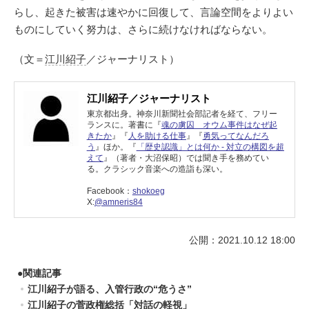
らし、起きた被害は速やかに回復して、言論空間をよりよい
ものにしていく努力は、さらに続けなければならない。
（文＝
江川紹子
／ジャーナリスト）
江川紹子／ジャーナリスト
東京都出身。神奈川新聞社会部記者を経て、フリー
ランスに。著書に『
魂の虜囚 オウム事件はなぜ起
きたか
』『
人を助ける仕事
』『
勇気ってなんだろ
う
』ほか。『
「歴史認識」とは何か - 対立の構図を超
えて
』（著者・大沼保昭）では聞き手を務めてい
る。クラシック音楽への造詣も深い。
Facebook：
shokoeg
X:
@amneris84
公開：2021.10.12 18:00
●
関連記事
江川紹子が語る、入管行政の“危うさ”
江川紹子の菅政権総括「対話の軽視」