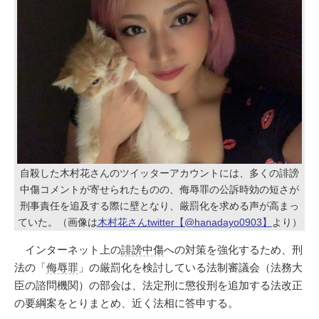
自殺した木村花さんのツイッターアカウントには、多くの誹謗
中傷コメントが寄せられたものの、侮辱罪の公訴時効の短さが
刑事責任を追及する際に壁となり、厳罰化を求める声が高まっ
ていた。（画像は
木村花さんtwitter【@hanadayo0903】
より）
インターネット上の
誹謗中傷
への対策を強化するため、刑
法の「
侮辱罪
」の厳罰化を検討している法制審議会（法務大
臣の諮問機関）の部会は、法定刑に懲役刑を追加する法改正
の要綱案をとりまとめ、近く法相に答申する。