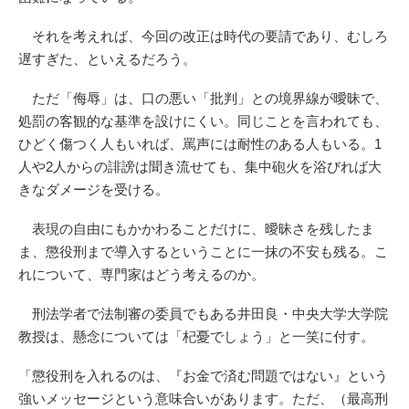
それを考えれば、今回の改正は時代の要請であり、むしろ
遅すぎた、といえるだろう。
ただ「侮辱」は、口の悪い「批判」との境界線が曖昧で、
処罰の客観的な基準を設けにくい。同じことを言われても、
ひどく傷つく人もいれば、罵声には耐性のある人もいる。1
人や2人からの誹謗は聞き流せても、集中砲火を浴びれば大
きなダメージを受ける。
表現の自由にもかかわることだけに、曖昧さを残したま
ま、懲役刑まで導入するということに一抹の不安も残る。こ
れについて、専門家はどう考えるのか。
刑法学者で法制審の委員でもある井田良・中央大学大学院
教授は、懸念については「杞憂でしょう」と一笑に付す。
「懲役刑を入れるのは、『お金で済む問題ではない』という
強いメッセージという意味合いがあります。ただ、（最高刑