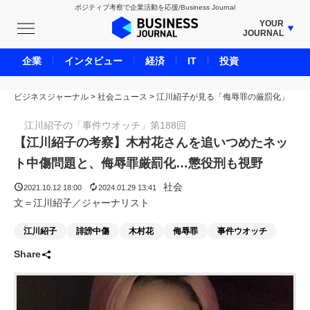
ポジティブ考察で企業活動を応援/Business Journal
YOUR
JOURNAL
BUSINESS JOURNAL
企業
インタビュー
経済
IT
投資
UNICORN JOURNAL
ビジネスジャーナル
>
社会ニュース
CARBON CREDITS JOURNAL
>
江川紹子が見る「侮辱罪の厳罰化」
IVS JOURNAL
江川紹子の「事件ウオッチ」第188回
ENERGY MANAGEMENT JOURNAL
【江川紹子の考察】木村花さんを追いつめたネッ
INBOUND JOURNAL
ト中傷問題と、侮辱罪厳罰化…懲役刑も視野
LIFE ENDING JOURNAL
社会
2021.10.12 18:00
2024.01.29 13:41
AI JOURNAL
文＝江川紹子／ジャーナリスト
REAL ESTATE BROKERAGE JOURNAL
江川紹子
誹謗中傷
木村花
侮辱罪
事件ウオッチ
SMART MARKETING JOURNAL
Share
BPaaS JOURNAL
ADOPTABLE DOG JOURNAL