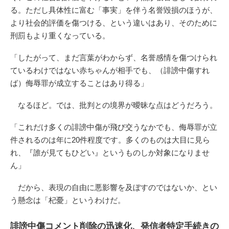
る。ただし具体性に富む「事実」を伴う名誉毀損のほうが、
より社会的評価を傷つける、という違いはあり、そのために
刑罰もより重くなっている。
「したがって、まだ言葉がわからず、名誉感情を傷つけられ
ているわけではない赤ちゃんが相手でも、（誹謗中傷すれ
ば）侮辱罪が成立することはあり得る」
なるほど。では、批判との境界が曖昧な点はどうだろう。
「これだけ多くの誹謗中傷が飛び交うなかでも、侮辱罪が立
件されるのは年に20件程度です。多くのものは大目に見ら
れ、『誰が見てもひどい』というものしか対象になりませ
ん」
だから、表現の自由に悪影響を及ぼすのではないか、とい
う懸念は「杞憂」というわけだ。
誹謗中傷コメント削除の迅速化、発信者特定手続きの