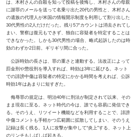
は、木村さんの自殺を知って投稿を後悔し、木村さんの母親
に謝罪のメールを送って名乗り出た20代の男性と、木村さん
の遺族の代理人が米国の情報開示制度を利用して割り出した
30代男性の2人だけだった。残り5アカウントは消去されてし
まい、警察は復元もできず、独自に容疑者を特定することは
できなかった。しかも30代男性の場合、略式起訴したのは時
効のわずか2日前。ギリギリ間に合った。
公訴時効の長さは、罪の重さと連動する。法改正によって
罰金刑や懲役刑を導入すれば、時効は3年に延びる。ネット
での誹謗中傷は容疑者の特定にかかる時間を考えれば、公訴
時効1年はあまりに短すぎた。
侮辱罪の規定は、明治40年に刑法が制定されて以来、その
まま現在に至る。ネット時代の今は、誰でも容易に発信でき
る。そのうえ、リツイート機能などを利用することで、誹謗
中傷コメントも手軽かつ広範囲に拡散してしまい、そのうえ
記録は長く残る。1人に攻撃が集中して“炎上”する、ネット上
のリンチもしばしば起きる。