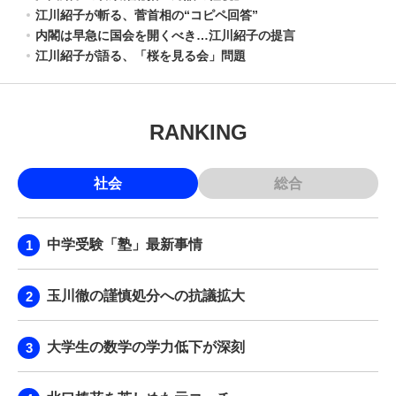
江川紹子が斬る、菅首相の“コピペ回答”
内閣は早急に国会を開くべき…江川紹子の提言
江川紹子が語る、「桜を見る会」問題
RANKING
社会
総合
中学受験「塾」最新事情
玉川徹の謹慎処分への抗議拡大
大学生の数学の学力低下が深刻