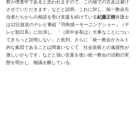
察が捜査中であると思われますので、この場での言及は避け
させていただきます」などと説明。これに対し、統一教会元
信者たちからの相談を受け支援を続けている
紀藤正樹
弁護士
は12日放送のテレビ番組『羽鳥慎一モーニングショー』（テ
レビ朝日系）に出演し、「（田中会長は）大事なことについ
てきちっと説明しない」と批判。さらに「統一教会がカルト
的な集団であることは間違いなくて、社会規範との逸脱性が
激しいからです」などと強い言葉を使い統一教会の活動の実
態を明かし、物議を醸している。