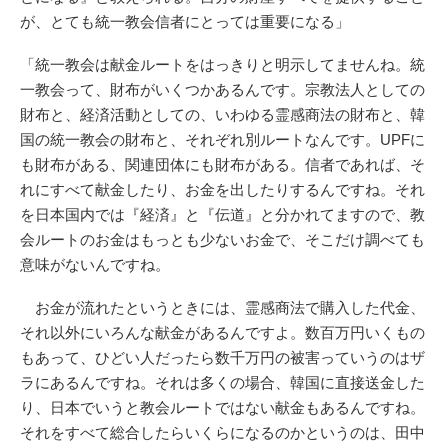
が、とても統一教会信者にとっては重要になる」
「統一教会は献金ルートをはっきりと明示してませんね。統
一教会って、財布がいくつかあるんです。宗教法人としての
財布と、経済活動としての、いわゆる霊感商法の財布と、韓
国の統一教会の財布と、それぞれ別ルートなんです。UPFに
も財布がある、関連団体にも財布がある。信者であれば、そ
れにすべて献金したり、お金を出したりするんですね。それ
を日本国内では『経済』と『伝道』と分かれてますので、教
会ルートのお金はもっとも少ないお金で、そこだけ調べても
意味がないんですね。
お金が流れたというときには、霊感商法で購入した代金、
それ以外にいろんな献金があるんですよ。数百万円いくもの
もあって、ひどい人だったら数千万円の被害っていうのはザ
ラにあるんですね。それは多くの場合、韓国に直接送金した
り、日本でいうと教会ルートではない献金もあるんですね。
それをすべて総合したらいくらになるのかというのは、田中