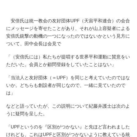
安倍氏は統一教会の友好団体UPF（天宙平和連合）の会合
にメッセージを寄せたことがあり、それが山上容疑者による
安倍氏銃撃の動機の一つになったのではないかという見方に
ついて、田中会長は会見で
「（安倍氏には）私たちが提唱する世界平和運動に賛意をい
ただいた。会員とか顧問登録をしていたことはない」
「当法人と友好団体（＝UPF）を同じと考えていたのではな
いか。どちらも創設者が同じなので、一緒に見ていたので
は」
などと語っていたが、この説明について紀藤弁護士は次のよ
うに疑問を呈した。
「UPFというのを『区別がつかない』と先ほど言われました
けれども、これはUPFと区別がつかないように教えている統