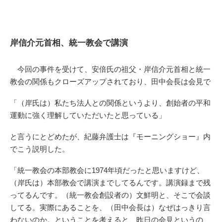
岸信介元首相、統一教会で講演
今回の事件を受けて、安倍氏の祖父・岸信介元首相と統一
教会の関係もクローズアップされており、田中会長は会見で
「（岸氏は）私たち法人との関係というより、創始者の平和
運動に強く理解していただいたと思っている」
と言うにとどめたが、紀藤弁護士は『モーニングショー』内
でこう説明した。
「統一教会の本部教会に1974年頃だったと思いますけど、
（岸氏は）本部教会で講演までしてるんです。講演録まで残
ってるんです。（統一教会創設者の）文鮮明と、そこで会談
してる。実際にあることを、（田中会長は）なぜはっきり言
わないのか。ということを考えると、昨日の会見というの