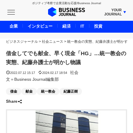
ポジティブ考察で企業活動を応援/Business Journal
YOUR
JOURNAL
BUSINESS JOURNAL
企業
インタビュー
経済
IT
投資
UNICORN JOURNAL
ビジネスジャーナル
>
社会ニュース
CARBON CREDITS JOURNAL
>
統一教会の実態、紀藤弁護士が明かす
IVS JOURNAL
借金してでも献金、早く現金「HG」…統一教会の
ENERGY MANAGEMENT JOURNAL
実態、紀藤弁護士が明かし物議
INBOUND JOURNAL
社会
2022.07.12 15:17
2024.02.17 18:54
LIFE ENDING JOURNAL
文＝Business Journal編集部
AI JOURNAL
借金
献金
統一教会
紀藤正樹
REAL ESTATE BROKERAGE JOURNAL
Share
SMART MARKETING JOURNAL
BPaaS JOURNAL
ADOPTABLE DOG JOURNAL