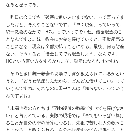
なると思ってる。
昨日の会見でも『破産に追い込むまでない』って言ってま
したけど、そんなことないです。『早く現金』っていって、
統一教会のなかで『
HG
』っていってですね、借金献金のこ
となんですよ。統一教会にお金を捧げていくと、不動産売る
ことになる、現金は全部支払うことになる。最後、何も財産
ない。そうすると『借金してでも献金しよう』なんです。
HGという言い方をするからこそ、破産になるわけですね
そのときに
統一教会
の現場では何が教えられているかとい
うと、『どうせ破産なんだから、どんどん借りてこい』って
いうんですね。それなのに田中さんは『知らない』っていう
んですよね」
「末端信者の方たちは『万物復帰の教義ですべてを捧げなさ
い』と言われている。実際の現場では『全てをいっぱい捧げ
ることが自分の罪の清算になるし、先祖で苦しむ人の救うこ
とになる』と教えられる。自分の財産すべてを提供すること