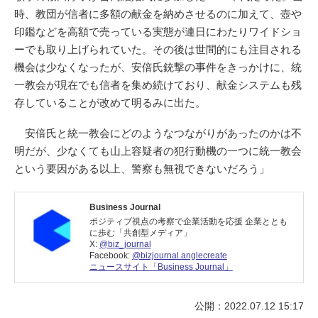
時、教団が信者に多額の献金を納めさせるのに加えて、壺や
印鑑などを高額で売っている実態が連日にわたりワイドショ
ーでも取り上げられていた。その後は世間的にも注目される
機会は少なくなったが、安倍氏銃撃の事件をきっかけに、統
一教会が現在でも信者を集め続けており、献金システムも残
存していることが改めて明るみに出た。
安倍氏と統一教会にどのようなつながりがあったのかは不
明だが、少なくても山上容疑者の犯行動機の一つに統一教会
という要因がある以上、警察も無視できないだろう」
Business Journal
ポジティブ視点の考察で企業活動を応援 企業ととも
に歩む「共創型メディア」
X:
@biz_journal
Facebook:
@bizjournal.anglecreate
ニュースサイト「Business Journal」
公開：2022.07.12 15:17