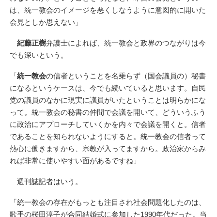
は、統一教会のイメージを悪くしなうように意図的に開いた
会見としか思えない」
紀藤正樹
弁護士によれば、統一教会と政界のつながりは今
でも深いという。
「
統一教会
の信者ということを名乗らず（国会議員の）秘書
になるというケースは、今でも続いていると思います。自民
党の議員のなかに現実に議員がいたということは明らかにな
って。統一教会の秘書の仲間で会議を開いて、どういうふう
に政治にアプローチしていくかを内々で会議を開くと。信者
であることを知られないようにすると。統一教会の信者って
熱心に働きますから、宗教が入ってますから。政治家からみ
れば非常に使いやすい面があるですね」
週刊誌記者はいう。
「統一教会の存在がもっとも注目され社会問題化したのは、
歌手の桜田淳子が合同結婚式に参加した1990年代だった。当