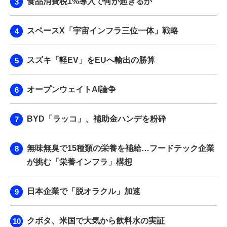
食品消費税1%導入で何が起きるか
スペースX「宇宙インフラ三位一体」戦略
スズキ「軽EV」をEUへ輸出の勝算
オープンウェイトAI論争
BYD「ラッコ」、補助金ハンデを粉砕
無味無臭で15種類の栄養を補給…フードテック企業
が挑む「栄養インフラ」構想
日本企業で「脱オラクル」加速
クボタ、米国で大気から飲料水の実証