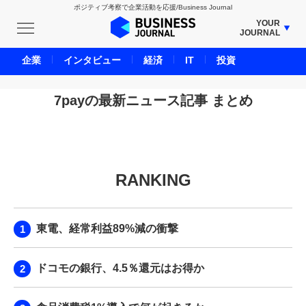
ポジティブ考察で企業活動を応援/Business Journal
YOUR
JOURNAL
BUSINESS JOURNAL
企業
インタビュー
経済
IT
投資
UNICORN JOURNAL
CARBON CREDITS JOURNAL
7payの最新ニュース記事 まとめ
IVS JOURNAL
ENERGY MANAGEMENT JOURNAL
INBOUND JOURNAL
RANKING
LIFE ENDING JOURNAL
AI JOURNAL
REAL ESTATE BROKERAGE JOURNAL
東電、経常利益89%減の衝撃
SMART MARKETING JOURNAL
BPaaS JOURNAL
ドコモの銀行、4.5％還元はお得か
ADOPTABLE DOG JOURNAL