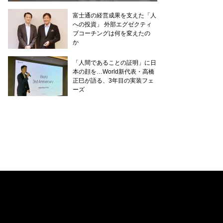
富士通の経営成果を支えた「人
への投資」 外部エグゼクティ
ブコーチングは何を変えたの
か
「人間であることの証明」に日
本の顔を…World新代表・高橋
正巳が語る、3年目の実装フェ
ーズ