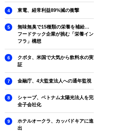
SMART MARKETING JOURNAL
東電、経常利益89%減の衝撃
BPaaS JOURNAL
ADOPTABLE DOG JOURNAL
無味無臭で15種類の栄養を補給…
フードテック企業が挑む「栄養イン
フラ」構想
クボタ、米国で大気から飲料水の実
証
金融庁、4大監査法人への通年監視
シャープ、ベトナム太陽光法人を完
全子会社化
ホテルオークラ、カッパドキアに進
出