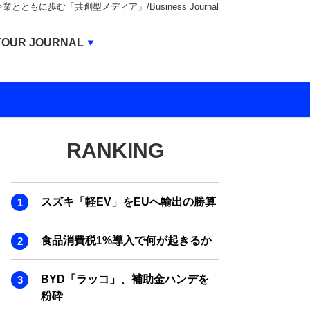
もに歩む「共創型メディア」/Business Journal
Business Journal
YOUR JOURNAL
BUSINESS JOURNAL
UNICORN JOURNAL
CARBON CREDITS JOURNAL
RANKING
IVS JOURNAL
ENERGY MANAGEMENT JOURNAL
スズキ「軽EV」をEUへ輸出の勝算
INBOUND JOURNAL
LIFE ENDING JOURNAL
食品消費税1%導入で何が起きるか
AI JOURNAL
BYD「ラッコ」、補助金ハンデを
REAL ESTATE BROKERAGE JOURNAL
粉砕