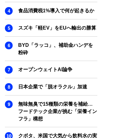
SMART MARKETING JOURNAL
食品消費税1%導入で何が起きるか
BPaaS JOURNAL
ADOPTABLE DOG JOURNAL
スズキ「軽EV」をEUへ輸出の勝算
BYD「ラッコ」、補助金ハンデを
粉砕
オープンウェイトAI論争
日本企業で「脱オラクル」加速
無味無臭で15種類の栄養を補給…
フードテック企業が挑む「栄養イン
フラ」構想
クボタ、米国で大気から飲料水の実