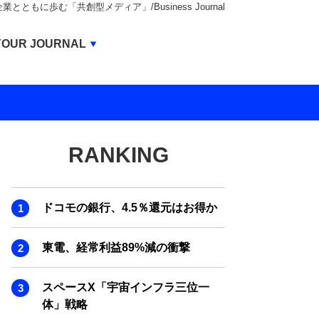
もに歩む「共創型メディア」/Business Journal
Business Journal
YOUR JOURNAL
BUSINESS JOURNAL
UNICORN JOURNAL
CARBON CREDITS JOURNAL
RANKING
IVS JOURNAL
ENERGY MANAGEMENT JOURNAL
ドコモの銀行、4.5％還元はお得か
INBOUND JOURNAL
LIFE ENDING JOURNAL
東電、経常利益89%減の衝撃
AI JOURNAL
スペースX「宇宙インフラ三位一
REAL ESTATE BROKERAGE JOURNAL
体」戦略