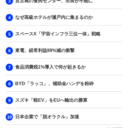
宮古島の食肉センター、出荷が不能に
なぜ高級ホテルが瀬戸内に集まるのか
スペースX「宇宙インフラ三位一体」戦略
東電、経常利益89%減の衝撃
食品消費税1%導入で何が起きるか
BYD「ラッコ」、補助金ハンデを粉砕
スズキ「軽EV」をEUへ輸出の勝算
日本企業で「脱オラクル」加速