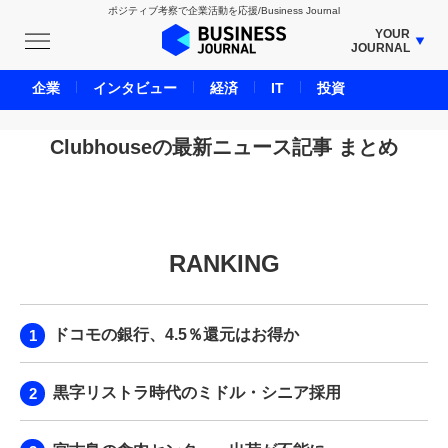
ポジティブ考察で企業活動を応援/Business Journal
YOUR
JOURNAL
BUSINESS JOURNAL
企業
インタビュー
経済
IT
投資
UNICORN JOURNAL
CARBON CREDITS JOURNAL
Clubhouseの最新ニュース記事 まとめ
IVS JOURNAL
ENERGY MANAGEMENT JOURNAL
INBOUND JOURNAL
RANKING
LIFE ENDING JOURNAL
AI JOURNAL
REAL ESTATE BROKERAGE JOURNAL
ドコモの銀行、4.5％還元はお得か
SMART MARKETING JOURNAL
BPaaS JOURNAL
黒字リストラ時代のミドル・シニア採用
ADOPTABLE DOG JOURNAL