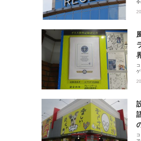
令
20
コ
ゲ
20
コ
ア