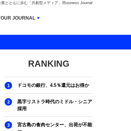
もに歩む「共創型メディア」/Business Journal
Business Journal
YOUR JOURNAL
BUSINESS JOURNAL
UNICORN JOURNAL
CARBON CREDITS JOURNAL
RANKING
IVS JOURNAL
ENERGY MANAGEMENT JOURNAL
ドコモの銀行、4.5％還元はお得か
INBOUND JOURNAL
LIFE ENDING JOURNAL
黒字リストラ時代のミドル・シニア
採用
AI JOURNAL
REAL ESTATE BROKERAGE JOURNAL
宮古島の食肉センター、出荷が不能