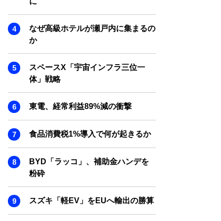
に
SMART MARKETING JOURNAL
BPaaS JOURNAL
なぜ高級ホテルが瀬戸内に集まるの
ADOPTABLE DOG JOURNAL
か
スペースX「宇宙インフラ三位一
体」戦略
東電、経常利益89%減の衝撃
食品消費税1%導入で何が起きるか
BYD「ラッコ」、補助金ハンデを
粉砕
スズキ「軽EV」をEUへ輸出の勝算