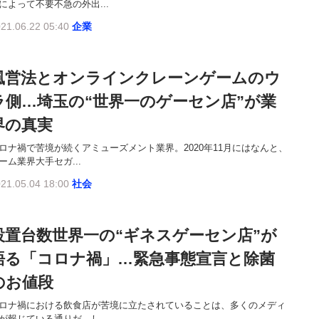
によって不要不急の外出...
21.06.22 05:40
企業
風営法とオンラインクレーンゲームのウ
ラ側…埼玉の“世界一のゲーセン店”が業
界の真実
ロナ禍で苦境が続くアミューズメント業界。2020年11月にはなんと、
ーム業界大手セガ...
21.05.04 18:00
社会
設置台数世界一の“ギネスゲーセン店”が
語る「コロナ禍」…緊急事態宣言と除菌
のお値段
ロナ禍における飲食店が苦境に立たされていることは、多くのメディ
が報じている通りだ。し...