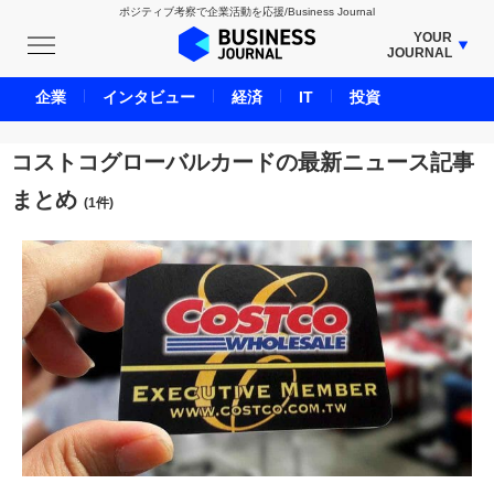
ポジティブ考察で企業活動を応援/Business Journal
YOUR
JOURNAL
BUSINESS JOURNAL
企業
インタビュー
経済
IT
投資
UNICORN JOURNAL
CARBON CREDITS JOURNAL
コストコグローバルカードの最新ニュース記事
IVS JOURNAL
まとめ
(1件)
ENERGY MANAGEMENT JOURNAL
INBOUND JOURNAL
LIFE ENDING JOURNAL
AI JOURNAL
REAL ESTATE BROKERAGE JOURNAL
SMART MARKETING JOURNAL
BPaaS JOURNAL
ADOPTABLE DOG JOURNAL