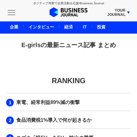
ポジティブ考察で企業活動を応援/Business Journal
YOUR
JOURNAL
BUSINESS JOURNAL
企業
インタビュー
経済
IT
投資
UNICORN JOURNAL
CARBON CREDITS JOURNAL
E-girlsの最新ニュース記事 まとめ
IVS JOURNAL
ENERGY MANAGEMENT JOURNAL
INBOUND JOURNAL
RANKING
LIFE ENDING JOURNAL
AI JOURNAL
REAL ESTATE BROKERAGE JOURNAL
東電、経常利益89%減の衝撃
SMART MARKETING JOURNAL
BPaaS JOURNAL
食品消費税1%導入で何が起きるか
ADOPTABLE DOG JOURNAL