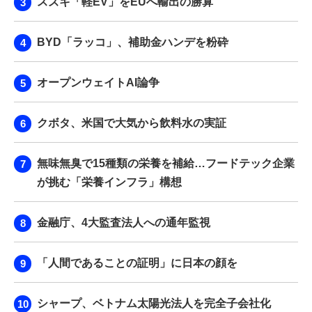
スズキ「軽EV」をEUへ輸出の勝算
BYD「ラッコ」、補助金ハンデを粉砕
オープンウェイトAI論争
クボタ、米国で大気から飲料水の実証
無味無臭で15種類の栄養を補給…フードテック企業
が挑む「栄養インフラ」構想
金融庁、4大監査法人への通年監視
「人間であることの証明」に日本の顔を
シャープ、ベトナム太陽光法人を完全子会社化