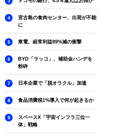
ドコモの銀行、4.5％還元はお得か
SMART MARKETING JOURNAL
BPaaS JOURNAL
宮古島の食肉センター、出荷が不能
ADOPTABLE DOG JOURNAL
に
東電、経常利益89%減の衝撃
BYD「ラッコ」、補助金ハンデを
粉砕
日本企業で「脱オラクル」加速
食品消費税1%導入で何が起きるか
スペースX「宇宙インフラ三位一
体」戦略