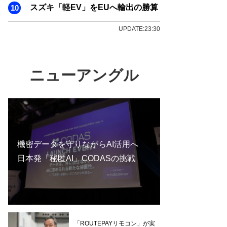
スズキ「軽EV」をEUへ輸出の勝算
UPDATE:23:30
ニューアングル
機密データを守りながらAI活用へ
日本発「秘匿AI」CODASの挑戦
「ROUTEPAYリモコン」が実