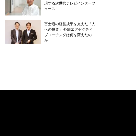
現する次世代テレビインターフ
ェース
富士通の経営成果を支えた「人
への投資」 外部エグゼクティ
ブコーチングは何を変えたの
か