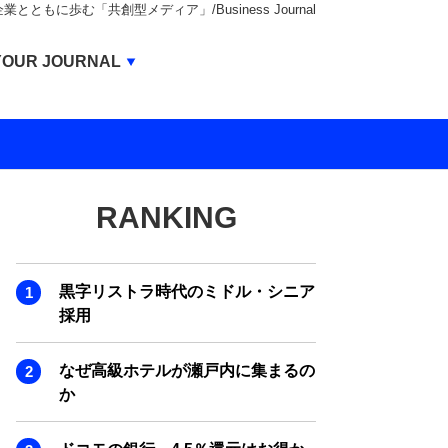
もに歩む「共創型メディア」/Business Journal
Business Journal
YOUR JOURNAL
BUSINESS JOURNAL
UNICORN JOURNAL
CARBON CREDITS JOURNAL
RANKING
IVS JOURNAL
ENERGY MANAGEMENT JOURNAL
黒字リストラ時代のミドル・シニア
INBOUND JOURNAL
採用
LIFE ENDING JOURNAL
なぜ高級ホテルが瀬戸内に集まるの
AI JOURNAL
か
REAL ESTATE BROKERAGE JOURNAL