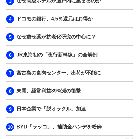
なぜ高級ホテルが瀬戸内に集まるのか
ドコモの銀行、4.5％還元はお得か
なぜ痩せ薬が抗老化研究の中心に？
JR東海初の「夜行新幹線」の全解剖
宮古島の食肉センター、出荷が不能に
東電、経常利益89%減の衝撃
日本企業で「脱オラクル」加速
BYD「ラッコ」、補助金ハンデを粉砕