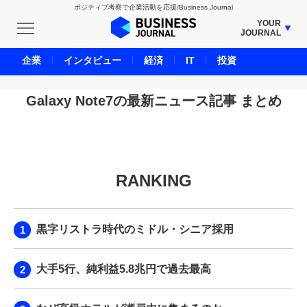
ポジティブ考察で企業活動を応援/Business Journal
YOUR
JOURNAL
BUSINESS JOURNAL
企業
インタビュー
経済
IT
投資
UNICORN JOURNAL
CARBON CREDITS JOURNAL
Galaxy Note7の最新ニュース記事 まとめ
IVS JOURNAL
ENERGY MANAGEMENT JOURNAL
INBOUND JOURNAL
RANKING
LIFE ENDING JOURNAL
AI JOURNAL
REAL ESTATE BROKERAGE JOURNAL
黒字リストラ時代のミドル・シニア採用
SMART MARKETING JOURNAL
BPaaS JOURNAL
大手5行、純利益5.8兆円で過去最高
ADOPTABLE DOG JOURNAL