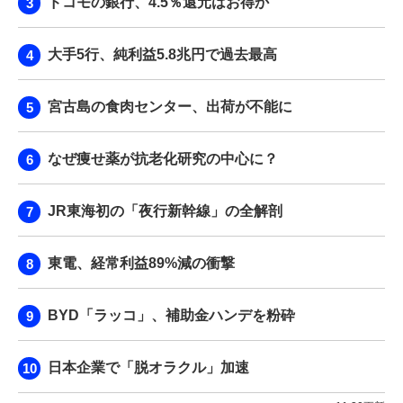
ドコモの銀行、4.5％還元はお得か
大手5行、純利益5.8兆円で過去最高
宮古島の食肉センター、出荷が不能に
なぜ痩せ薬が抗老化研究の中心に？
JR東海初の「夜行新幹線」の全解剖
東電、経常利益89%減の衝撃
BYD「ラッコ」、補助金ハンデを粉砕
日本企業で「脱オラクル」加速