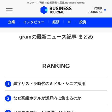
ポジティブ考察で企業活動を応援/Business Journal
YOUR
JOURNAL
BUSINESS JOURNAL
企業
インタビュー
経済
IT
投資
UNICORN JOURNAL
CARBON CREDITS JOURNAL
gramの最新ニュース記事 まとめ
IVS JOURNAL
ENERGY MANAGEMENT JOURNAL
INBOUND JOURNAL
RANKING
LIFE ENDING JOURNAL
AI JOURNAL
REAL ESTATE BROKERAGE JOURNAL
黒字リストラ時代のミドル・シニア採用
SMART MARKETING JOURNAL
BPaaS JOURNAL
なぜ高級ホテルが瀬戸内に集まるのか
ADOPTABLE DOG JOURNAL