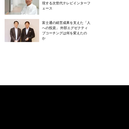
現する次世代テレビインターフ
ェース
富士通の経営成果を支えた「人
への投資」 外部エグゼクティ
ブコーチングは何を変えたの
か