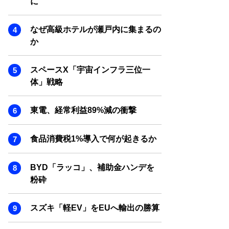
に
SMART MARKETING JOURNAL
BPaaS JOURNAL
なぜ高級ホテルが瀬戸内に集まるの
ADOPTABLE DOG JOURNAL
か
スペースX「宇宙インフラ三位一
体」戦略
東電、経常利益89%減の衝撃
食品消費税1%導入で何が起きるか
BYD「ラッコ」、補助金ハンデを
粉砕
スズキ「軽EV」をEUへ輸出の勝算