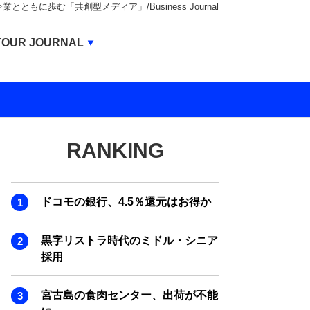
もに歩む「共創型メディア」/Business Journal
Business Journal
YOUR JOURNAL
BUSINESS JOURNAL
UNICORN JOURNAL
CARBON CREDITS JOURNAL
RANKING
IVS JOURNAL
ENERGY MANAGEMENT JOURNAL
ドコモの銀行、4.5％還元はお得か
INBOUND JOURNAL
LIFE ENDING JOURNAL
黒字リストラ時代のミドル・シニア
採用
AI JOURNAL
REAL ESTATE BROKERAGE JOURNAL
宮古島の食肉センター、出荷が不能