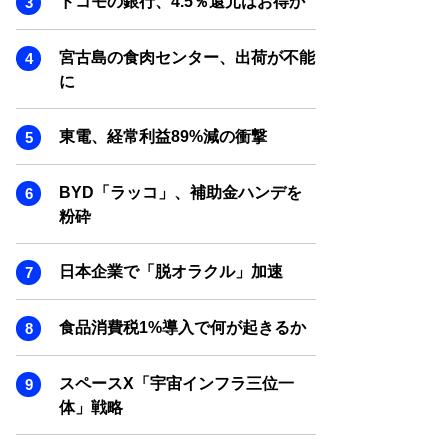
ドコモの銀行、4.5％還元はお得か
SMART MARKETING JOURNAL
BPaaS JOURNAL
宮古島の食肉センター、出荷が不能
ADOPTABLE DOG JOURNAL
に
東電、経常利益89%減の衝撃
BYD「ラッコ」、補助金ハンデを
粉砕
日本企業で「脱オラクル」加速
食品消費税1%導入で何が起きるか
スペースX「宇宙インフラ三位一
体」戦略