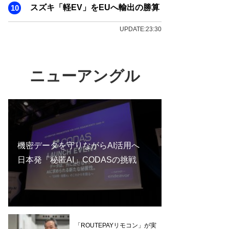
スズキ「軽EV」をEUへ輸出の勝算
UPDATE:23:30
ニューアングル
機密データを守りながらAI活用へ
日本発「秘匿AI」CODASの挑戦
「ROUTEPAYリモコン」が実