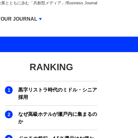
もに歩む「共創型メディア」/Business Journal
Business Journal
YOUR JOURNAL
BUSINESS JOURNAL
UNICORN JOURNAL
CARBON CREDITS JOURNAL
RANKING
IVS JOURNAL
ENERGY MANAGEMENT JOURNAL
黒字リストラ時代のミドル・シニア
INBOUND JOURNAL
採用
LIFE ENDING JOURNAL
なぜ高級ホテルが瀬戸内に集まるの
AI JOURNAL
か
REAL ESTATE BROKERAGE JOURNAL