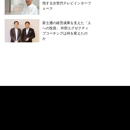
現する次世代テレビインターフ
ェース
富士通の経営成果を支えた「人
への投資」 外部エグゼクティ
ブコーチングは何を変えたの
か