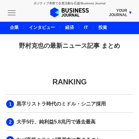
ポジティブ考察で企業活動を応援/Business Journal
YOUR
JOURNAL
BUSINESS JOURNAL
企業
インタビュー
経済
IT
投資
UNICORN JOURNAL
CARBON CREDITS JOURNAL
野村克也の最新ニュース記事 まとめ
IVS JOURNAL
ENERGY MANAGEMENT JOURNAL
INBOUND JOURNAL
RANKING
LIFE ENDING JOURNAL
AI JOURNAL
REAL ESTATE BROKERAGE JOURNAL
黒字リストラ時代のミドル・シニア採用
SMART MARKETING JOURNAL
BPaaS JOURNAL
大手5行、純利益5.8兆円で過去最高
ADOPTABLE DOG JOURNAL