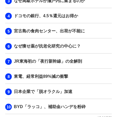
なぜ高級ホテルが瀬戸内に集まるのか
ドコモの銀行、4.5％還元はお得か
宮古島の食肉センター、出荷が不能に
なぜ痩せ薬が抗老化研究の中心に？
JR東海初の「夜行新幹線」の全解剖
東電、経常利益89%減の衝撃
日本企業で「脱オラクル」加速
BYD「ラッコ」、補助金ハンデを粉砕