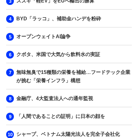
スズキ「軽EV」をEUへ輸出の勝算
BYD「ラッコ」、補助金ハンデを粉砕
オープンウェイトAI論争
クボタ、米国で大気から飲料水の実証
無味無臭で15種類の栄養を補給…フードテック企業
が挑む「栄養インフラ」構想
金融庁、4大監査法人への通年監視
「人間であることの証明」に日本の顔を
シャープ、ベトナム太陽光法人を完全子会社化