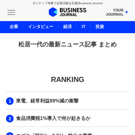
ポジティブ考察で企業活動を応援/Business Journal
YOUR
JOURNAL
BUSINESS JOURNAL
企業
インタビュー
経済
IT
投資
UNICORN JOURNAL
CARBON CREDITS JOURNAL
松居一代の最新ニュース記事 まとめ
IVS JOURNAL
ENERGY MANAGEMENT JOURNAL
INBOUND JOURNAL
RANKING
LIFE ENDING JOURNAL
AI JOURNAL
REAL ESTATE BROKERAGE JOURNAL
東電、経常利益89%減の衝撃
SMART MARKETING JOURNAL
BPaaS JOURNAL
食品消費税1%導入で何が起きるか
ADOPTABLE DOG JOURNAL