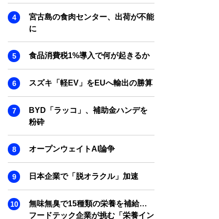
SMART MARKETING JOURNAL
宮古島の食肉センター、出荷が不能
BPaaS JOURNAL
に
ADOPTABLE DOG JOURNAL
食品消費税1%導入で何が起きるか
スズキ「軽EV」をEUへ輸出の勝算
BYD「ラッコ」、補助金ハンデを
粉砕
オープンウェイトAI論争
日本企業で「脱オラクル」加速
無味無臭で15種類の栄養を補給…
フードテック企業が挑む「栄養イン