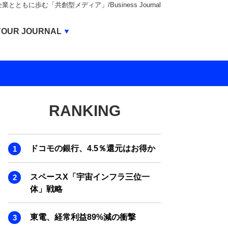
もに歩む「共創型メディア」/Business Journal
Business Journal
YOUR JOURNAL
BUSINESS JOURNAL
UNICORN JOURNAL
CARBON CREDITS JOURNAL
RANKING
IVS JOURNAL
ENERGY MANAGEMENT JOURNAL
ドコモの銀行、4.5％還元はお得か
INBOUND JOURNAL
LIFE ENDING JOURNAL
スペースX「宇宙インフラ三位一
体」戦略
AI JOURNAL
REAL ESTATE BROKERAGE JOURNAL
東電、経常利益89%減の衝撃