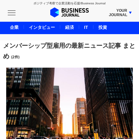
ポジティブ考察で企業活動を応援/Business Journal
YOUR
JOURNAL
BUSINESS JOURNAL
企業
インタビュー
経済
IT
投資
UNICORN JOURNAL
CARBON CREDITS JOURNAL
メンバーシップ型雇用の最新ニュース記事 まと
IVS JOURNAL
め
(2件)
ENERGY MANAGEMENT JOURNAL
INBOUND JOURNAL
LIFE ENDING JOURNAL
AI JOURNAL
REAL ESTATE BROKERAGE JOURNAL
SMART MARKETING JOURNAL
BPaaS JOURNAL
ADOPTABLE DOG JOURNAL