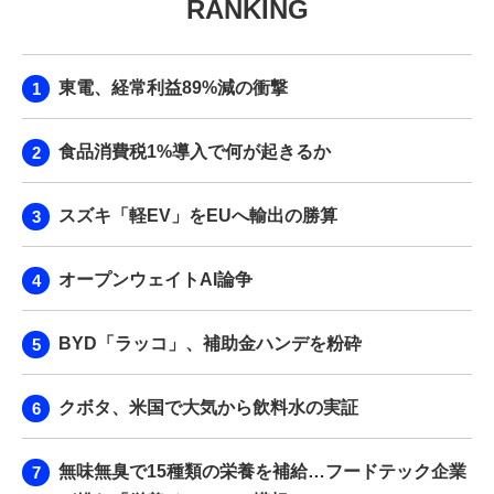
RANKING
東電、経常利益89%減の衝撃
食品消費税1%導入で何が起きるか
スズキ「軽EV」をEUへ輸出の勝算
オープンウェイトAI論争
BYD「ラッコ」、補助金ハンデを粉砕
クボタ、米国で大気から飲料水の実証
無味無臭で15種類の栄養を補給…フードテック企業