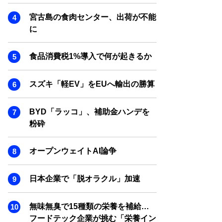
SMART MARKETING JOURNAL
宮古島の食肉センター、出荷が不能
BPaaS JOURNAL
に
ADOPTABLE DOG JOURNAL
食品消費税1%導入で何が起きるか
スズキ「軽EV」をEUへ輸出の勝算
BYD「ラッコ」、補助金ハンデを
粉砕
オープンウェイトAI論争
日本企業で「脱オラクル」加速
無味無臭で15種類の栄養を補給…
フードテック企業が挑む「栄養イン