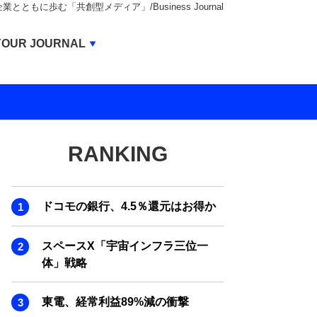
もに歩む「共創型メディア」/Business Journal
Business Journal
YOUR JOURNAL
BUSINESS JOURNAL
UNICORN JOURNAL
CARBON CREDITS JOURNAL
RANKING
IVS JOURNAL
ENERGY MANAGEMENT JOURNAL
ドコモの銀行、4.5％還元はお得か
INBOUND JOURNAL
LIFE ENDING JOURNAL
スペースX「宇宙インフラ三位一
体」戦略
AI JOURNAL
REAL ESTATE BROKERAGE JOURNAL
東電、経常利益89%減の衝撃