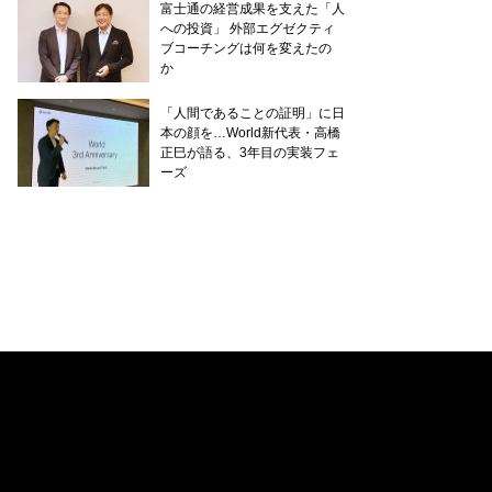
富士通の経営成果を支えた「人
への投資」 外部エグゼクティ
ブコーチングは何を変えたの
か
「人間であることの証明」に日
本の顔を…World新代表・高橋
正巳が語る、3年目の実装フェ
ーズ