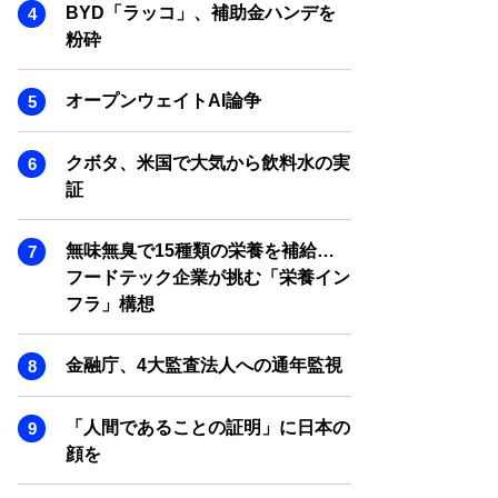
SMART MARKETING JOURNAL
BYD「ラッコ」、補助金ハンデを
粉砕
BPaaS JOURNAL
ADOPTABLE DOG JOURNAL
オープンウェイトAI論争
クボタ、米国で大気から飲料水の実
証
無味無臭で15種類の栄養を補給…
フードテック企業が挑む「栄養イン
フラ」構想
金融庁、4大監査法人への通年監視
「人間であることの証明」に日本の
顔を