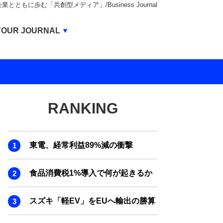
もに歩む「共創型メディア」/Business Journal
Business Journal
YOUR JOURNAL
BUSINESS JOURNAL
UNICORN JOURNAL
CARBON CREDITS JOURNAL
RANKING
IVS JOURNAL
ENERGY MANAGEMENT JOURNAL
東電、経常利益89%減の衝撃
INBOUND JOURNAL
LIFE ENDING JOURNAL
食品消費税1%導入で何が起きるか
AI JOURNAL
スズキ「軽EV」をEUへ輸出の勝算
REAL ESTATE BROKERAGE JOURNAL