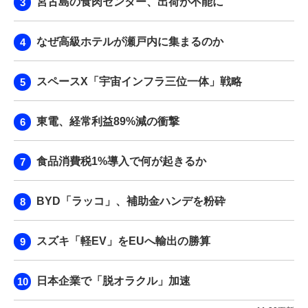
宮古島の食肉センター、出荷が不能に
なぜ高級ホテルが瀬戸内に集まるのか
スペースX「宇宙インフラ三位一体」戦略
東電、経常利益89%減の衝撃
食品消費税1%導入で何が起きるか
BYD「ラッコ」、補助金ハンデを粉砕
スズキ「軽EV」をEUへ輸出の勝算
日本企業で「脱オラクル」加速