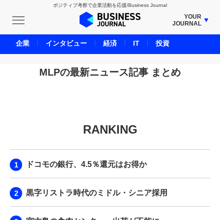
ポジティブ考察で企業活動を応援/Business Journal
YOUR
JOURNAL
BUSINESS JOURNAL
企業
インタビュー
経済
IT
投資
UNICORN JOURNAL
CARBON CREDITS JOURNAL
MLPの最新ニュース記事 まとめ
IVS JOURNAL
ENERGY MANAGEMENT JOURNAL
INBOUND JOURNAL
RANKING
LIFE ENDING JOURNAL
AI JOURNAL
REAL ESTATE BROKERAGE JOURNAL
ドコモの銀行、4.5％還元はお得か
SMART MARKETING JOURNAL
BPaaS JOURNAL
黒字リストラ時代のミドル・シニア採用
ADOPTABLE DOG JOURNAL