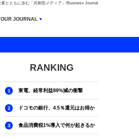
もに歩む「共創型メディア」/Business Journal
Business Journal
YOUR JOURNAL
BUSINESS JOURNAL
UNICORN JOURNAL
CARBON CREDITS JOURNAL
RANKING
IVS JOURNAL
ENERGY MANAGEMENT JOURNAL
東電、経常利益89%減の衝撃
INBOUND JOURNAL
LIFE ENDING JOURNAL
ドコモの銀行、4.5％還元はお得か
AI JOURNAL
食品消費税1%導入で何が起きるか
REAL ESTATE BROKERAGE JOURNAL