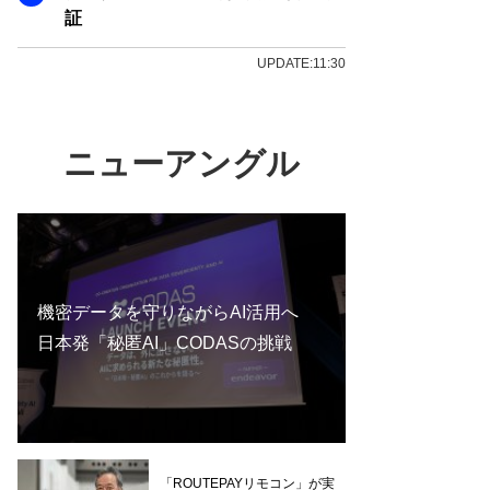
証
UPDATE:11:30
ニューアングル
機密データを守りながらAI活用へ
日本発「秘匿AI」CODASの挑戦
「ROUTEPAYリモコン」が実