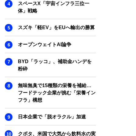
SMART MARKETING JOURNAL
スペースX「宇宙インフラ三位一
体」戦略
BPaaS JOURNAL
ADOPTABLE DOG JOURNAL
スズキ「軽EV」をEUへ輸出の勝算
オープンウェイトAI論争
BYD「ラッコ」、補助金ハンデを
粉砕
無味無臭で15種類の栄養を補給…
フードテック企業が挑む「栄養イン
フラ」構想
日本企業で「脱オラクル」加速
クボタ、米国で大気から飲料水の実