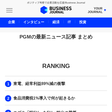
ポジティブ考察で企業活動を応援/Business Journal
YOUR
JOURNAL
BUSINESS JOURNAL
企業
インタビュー
経済
IT
投資
UNICORN JOURNAL
CARBON CREDITS JOURNAL
PGMの最新ニュース記事 まとめ
IVS JOURNAL
ENERGY MANAGEMENT JOURNAL
INBOUND JOURNAL
RANKING
LIFE ENDING JOURNAL
AI JOURNAL
REAL ESTATE BROKERAGE JOURNAL
東電、経常利益89%減の衝撃
SMART MARKETING JOURNAL
BPaaS JOURNAL
食品消費税1%導入で何が起きるか
ADOPTABLE DOG JOURNAL