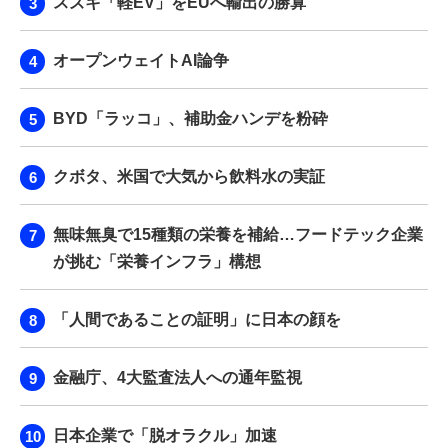
スズキ「軽EV」をEUへ輸出の勝算
オープンウェイトAI論争
BYD「ラッコ」、補助金ハンデを粉砕
クボタ、米国で大気から飲料水の実証
無味無臭で15種類の栄養を補給…フードテック企業
が挑む「栄養インフラ」構想
「人間であることの証明」に日本の顔を
金融庁、4大監査法人への通年監視
日本企業で「脱オラクル」加速