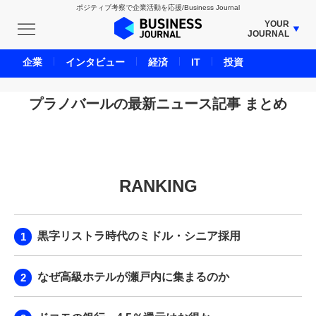
ポジティブ考察で企業活動を応援/Business Journal
YOUR
JOURNAL
BUSINESS JOURNAL
企業
インタビュー
経済
IT
投資
UNICORN JOURNAL
CARBON CREDITS JOURNAL
プラノバールの最新ニュース記事 まとめ
IVS JOURNAL
ENERGY MANAGEMENT JOURNAL
INBOUND JOURNAL
RANKING
LIFE ENDING JOURNAL
AI JOURNAL
REAL ESTATE BROKERAGE JOURNAL
黒字リストラ時代のミドル・シニア採用
SMART MARKETING JOURNAL
BPaaS JOURNAL
なぜ高級ホテルが瀬戸内に集まるのか
ADOPTABLE DOG JOURNAL