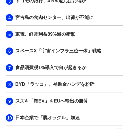
ドコモの銀行、4.5％還元はお得か
宮古島の食肉センター、出荷が不能に
東電、経常利益89%減の衝撃
スペースX「宇宙インフラ三位一体」戦略
食品消費税1%導入で何が起きるか
BYD「ラッコ」、補助金ハンデを粉砕
スズキ「軽EV」をEUへ輸出の勝算
日本企業で「脱オラクル」加速