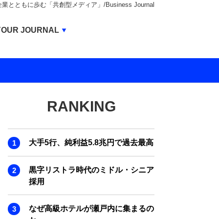
もに歩む「共創型メディア」/Business Journal
Business Journal
YOUR JOURNAL
BUSINESS JOURNAL
UNICORN JOURNAL
CARBON CREDITS JOURNAL
RANKING
IVS JOURNAL
ENERGY MANAGEMENT JOURNAL
大手5行、純利益5.8兆円で過去最高
INBOUND JOURNAL
LIFE ENDING JOURNAL
黒字リストラ時代のミドル・シニア
採用
AI JOURNAL
REAL ESTATE BROKERAGE JOURNAL
なぜ高級ホテルが瀬戸内に集まるの