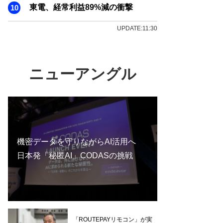
東電、経常利益89%減の衝撃
UPDATE:11:30
ニューアングル
機密データを守りながらAI活用へ
日本発「秘匿AI」CODASの挑戦
「ROUTEPAYリモコン」が実