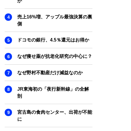
か
SMART MARKETING JOURNAL
BPaaS JOURNAL
売上16%増、アップル最強決算の裏
ADOPTABLE DOG JOURNAL
側
ドコモの銀行、4.5％還元はお得か
なぜ痩せ薬が抗老化研究の中心に？
なぜ野村不動産だけ減益なのか
JR東海初の「夜行新幹線」の全解
剖
宮古島の食肉センター、出荷が不能
に