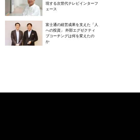
現する次世代テレビインターフ
ェース
富士通の経営成果を支えた「人
への投資」 外部エグゼクティ
ブコーチングは何を変えたの
か