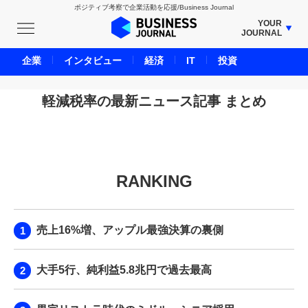
ポジティブ考察で企業活動を応援/Business Journal
YOUR
JOURNAL
BUSINESS JOURNAL
企業
インタビュー
経済
IT
投資
UNICORN JOURNAL
CARBON CREDITS JOURNAL
軽減税率の最新ニュース記事 まとめ
IVS JOURNAL
ENERGY MANAGEMENT JOURNAL
INBOUND JOURNAL
RANKING
LIFE ENDING JOURNAL
AI JOURNAL
REAL ESTATE BROKERAGE JOURNAL
売上16%増、アップル最強決算の裏側
SMART MARKETING JOURNAL
BPaaS JOURNAL
大手5行、純利益5.8兆円で過去最高
ADOPTABLE DOG JOURNAL