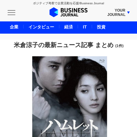
ポジティブ考察で企業活動を応援/Business Journal
YOUR
JOURNAL
BUSINESS JOURNAL
企業
インタビュー
経済
IT
投資
UNICORN JOURNAL
CARBON CREDITS JOURNAL
米倉涼子の最新ニュース記事 まとめ
(1件)
IVS JOURNAL
ENERGY MANAGEMENT JOURNAL
INBOUND JOURNAL
LIFE ENDING JOURNAL
AI JOURNAL
REAL ESTATE BROKERAGE JOURNAL
SMART MARKETING JOURNAL
BPaaS JOURNAL
ADOPTABLE DOG JOURNAL