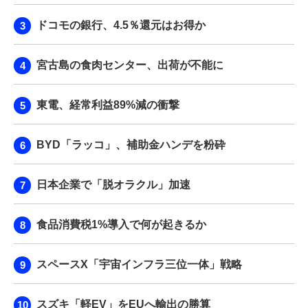
ドコモの銀行、4.5％還元はお得か
宮古島の食肉センター、出荷が不能に
東電、経常利益89%減の衝撃
BYD「ラッコ」、補助金ハンデを粉砕
日本企業で「脱オラクル」加速
食品消費税1%導入で何が起きるか
スペースX「宇宙インフラ三位一体」戦略
スズキ「軽EV」をEUへ輸出の勝算