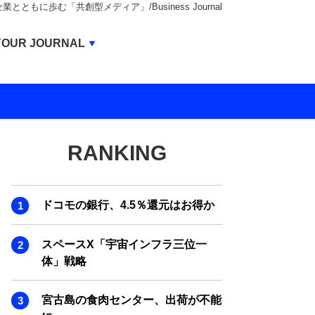
もに歩む「共創型メディア」/Business Journal
Business Journal
YOUR JOURNAL
BUSINESS JOURNAL
UNICORN JOURNAL
CARBON CREDITS JOURNAL
RANKING
IVS JOURNAL
ENERGY MANAGEMENT JOURNAL
ドコモの銀行、4.5％還元はお得か
INBOUND JOURNAL
LIFE ENDING JOURNAL
スペースX「宇宙インフラ三位一
体」戦略
AI JOURNAL
REAL ESTATE BROKERAGE JOURNAL
宮古島の食肉センター、出荷が不能