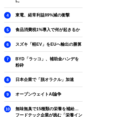
に
SMART MARKETING JOURNAL
BPaaS JOURNAL
東電、経常利益89%減の衝撃
ADOPTABLE DOG JOURNAL
食品消費税1%導入で何が起きるか
スズキ「軽EV」をEUへ輸出の勝算
BYD「ラッコ」、補助金ハンデを
粉砕
日本企業で「脱オラクル」加速
オープンウェイトAI論争
無味無臭で15種類の栄養を補給…
フードテック企業が挑む「栄養イン