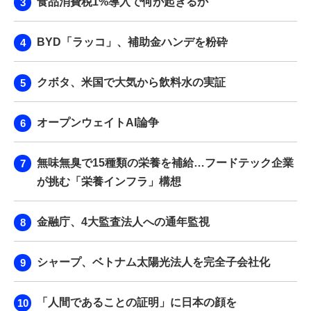
食品消費税1%導入で何が起きるか
BYD「ラッコ」、補助金ハンデを粉砕
クボタ、米国で大気から飲料水の実証
オープンウェイトAI論争
無味無臭で15種類の栄養を補給…フードテック企業
が挑む「栄養インフラ」構想
金融庁、4大監査法人への通年監視
シャープ、ベトナム太陽光法人を完全子会社化
「人間であることの証明」に日本の顔を