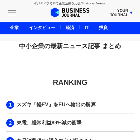
ポジティブ考察で企業活動を応援/Business Journal
YOUR
JOURNAL
BUSINESS JOURNAL
企業
インタビュー
経済
IT
投資
UNICORN JOURNAL
CARBON CREDITS JOURNAL
中小企業の最新ニュース記事 まとめ
IVS JOURNAL
ENERGY MANAGEMENT JOURNAL
INBOUND JOURNAL
RANKING
LIFE ENDING JOURNAL
AI JOURNAL
REAL ESTATE BROKERAGE JOURNAL
スズキ「軽EV」をEUへ輸出の勝算
SMART MARKETING JOURNAL
BPaaS JOURNAL
東電、経常利益89%減の衝撃
ADOPTABLE DOG JOURNAL