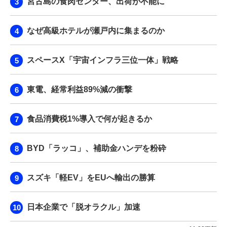
宮古島の食肉センター、出荷が不能に
なぜ高級ホテルが瀬戸内に集まるのか
スペースX「宇宙インフラ三位一体」戦略
東電、経常利益89%減の衝撃
食品消費税1%導入で何が起きるか
BYD「ラッコ」、補助金ハンデを粉砕
スズキ「軽EV」をEUへ輸出の勝算
日本企業で「脱オラクル」加速