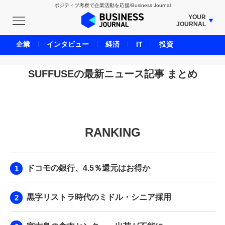
ポジティブ考察で企業活動を応援/Business Journal
YOUR
JOURNAL
BUSINESS JOURNAL
企業
インタビュー
経済
IT
投資
UNICORN JOURNAL
CARBON CREDITS JOURNAL
SUFFUSEの最新ニュース記事 まとめ
IVS JOURNAL
ENERGY MANAGEMENT JOURNAL
INBOUND JOURNAL
RANKING
LIFE ENDING JOURNAL
AI JOURNAL
REAL ESTATE BROKERAGE JOURNAL
ドコモの銀行、4.5％還元はお得か
SMART MARKETING JOURNAL
BPaaS JOURNAL
黒字リストラ時代のミドル・シニア採用
ADOPTABLE DOG JOURNAL