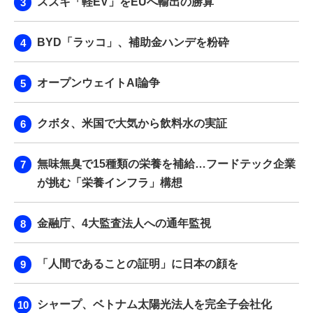
スズキ「軽EV」をEUへ輸出の勝算
BYD「ラッコ」、補助金ハンデを粉砕
オープンウェイトAI論争
クボタ、米国で大気から飲料水の実証
無味無臭で15種類の栄養を補給…フードテック企業
が挑む「栄養インフラ」構想
金融庁、4大監査法人への通年監視
「人間であることの証明」に日本の顔を
シャープ、ベトナム太陽光法人を完全子会社化