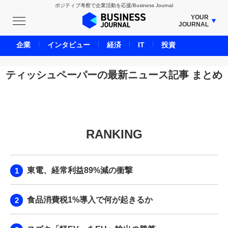
ポジティブ考察で企業活動を応援/Business Journal
YOUR
JOURNAL
BUSINESS JOURNAL
企業
インタビュー
経済
IT
投資
UNICORN JOURNAL
CARBON CREDITS JOURNAL
ティッシュペーパーの最新ニュース記事 まとめ
IVS JOURNAL
ENERGY MANAGEMENT JOURNAL
INBOUND JOURNAL
RANKING
LIFE ENDING JOURNAL
AI JOURNAL
REAL ESTATE BROKERAGE JOURNAL
東電、経常利益89%減の衝撃
SMART MARKETING JOURNAL
BPaaS JOURNAL
食品消費税1%導入で何が起きるか
ADOPTABLE DOG JOURNAL