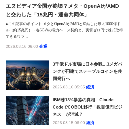
エヌビディア帝国が崩壊？メタ・OpenAIがAMD
と交わした「15兆円・運命共同体」
●この記事のポイント メタとOpenAIがAMDと締結した最大1000億ド
ル（約15兆円）・各6GWの電力ベース契約と、実質ゼロ円で株式取得
できるワラ...
2026.03.16 06:00
企業
3千億ドル市場に日本参戦…3メガバ
ンクが円建てステーブルコインを共
同発行へ
2026.03.16 05:55
経済
IBM株13%暴落の真相…Claude
CodeでCOBOL移行「数百億円ビジ
ネス」が消滅？
2026.03.15 06:00
経済