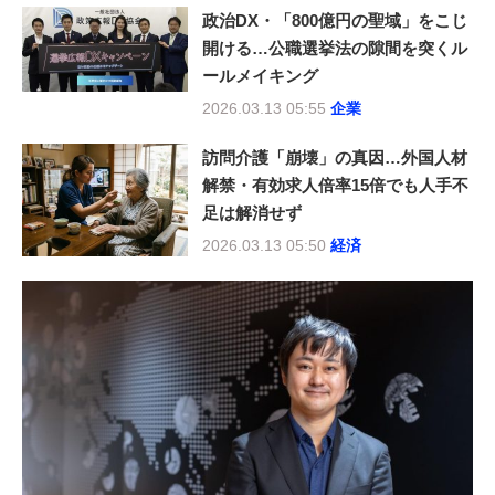
政治DX・「800億円の聖域」をこじ
開ける…公職選挙法の隙間を突くル
ールメイキング
2026.03.13 05:55
企業
訪問介護「崩壊」の真因…外国人材
解禁・有効求人倍率15倍でも人手不
足は解消せず
2026.03.13 05:50
経済