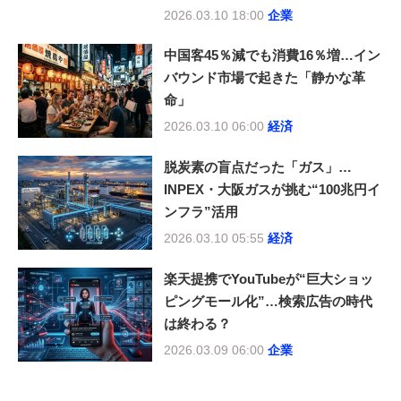
2026.03.10 18:00
企業
中国客45％減でも消費16％増…イン
バウンド市場で起きた「静かな革
命」
2026.03.10 06:00
経済
脱炭素の盲点だった「ガス」…
INPEX・大阪ガスが挑む“100兆円イ
ンフラ”活用
2026.03.10 05:55
経済
楽天提携でYouTubeが“巨大ショッ
ピングモール化”…検索広告の時代
は終わる？
2026.03.09 06:00
企業