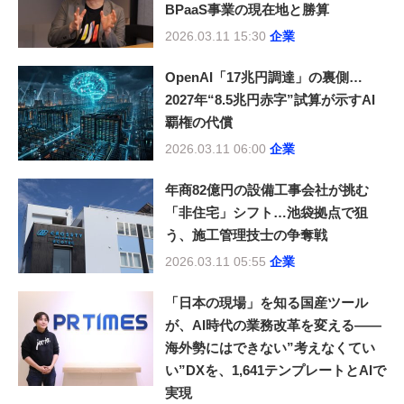
BPaaS事業の現在地と勝算
2026.03.11 15:30
企業
OpenAI「17兆円調達」の裏側…
2027年“8.5兆円赤字”試算が示すAI
覇権の代償
2026.03.11 06:00
企業
年商82億円の設備工事会社が挑む
「非住宅」シフト…池袋拠点で狙
う、施工管理技士の争奪戦
2026.03.11 05:55
企業
「日本の現場」を知る国産ツール
が、AI時代の業務改革を変える――
海外勢にはできない”考えなくてい
い”DXを、1,641テンプレートとAIで
実現