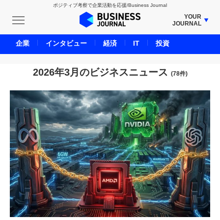
ポジティブ考察で企業活動を応援/Business Journal
YOUR
JOURNAL
BUSINESS JOURNAL
企業
インタビュー
経済
IT
投資
UNICORN JOURNAL
CARBON CREDITS JOURNAL
2026年3月のビジネスニュース
(78件)
IVS JOURNAL
ENERGY MANAGEMENT JOURNAL
INBOUND JOURNAL
LIFE ENDING JOURNAL
AI JOURNAL
REAL ESTATE BROKERAGE JOURNAL
SMART MARKETING JOURNAL
BPaaS JOURNAL
ADOPTABLE DOG JOURNAL