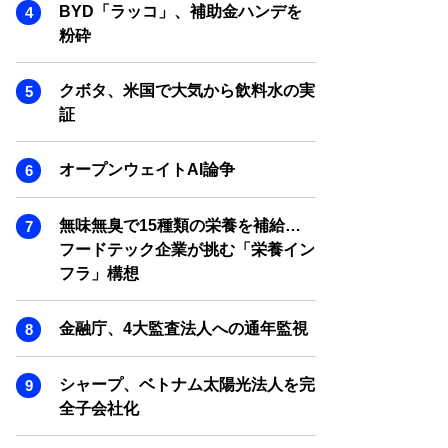
SMART MARKETING JOURNAL
BYD「ラッコ」、補助金ハンデを
粉砕
BPaaS JOURNAL
ADOPTABLE DOG JOURNAL
クボタ、米国で大気から飲料水の実
証
オープンウェイトAI論争
無味無臭で15種類の栄養を補給…
フードテック企業が挑む「栄養イン
フラ」構想
金融庁、4大監査法人への通年監視
シャープ、ベトナム太陽光法人を完
全子会社化