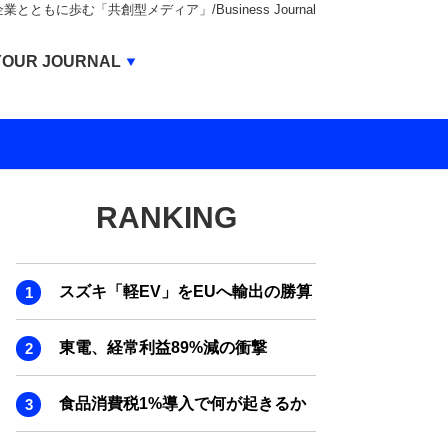
もに歩む「共創型メディア」/Business Journal
Business Journal
YOUR JOURNAL
BUSINESS JOURNAL
UNICORN JOURNAL
CARBON CREDITS JOURNAL
RANKING
IVS JOURNAL
ENERGY MANAGEMENT JOURNAL
スズキ「軽EV」をEUへ輸出の勝算
INBOUND JOURNAL
LIFE ENDING JOURNAL
東電、経常利益89%減の衝撃
AI JOURNAL
食品消費税1%導入で何が起きるか
REAL ESTATE BROKERAGE JOURNAL