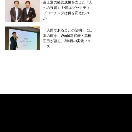
富士通の経営成果を支えた「人
への投資」 外部エグゼクティ
ブコーチングは何を変えたの
か
「人間であることの証明」に日
本の顔を…World新代表・高橋
正巳が語る、3年目の実装フェ
ーズ