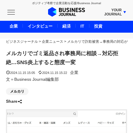
ポジティブ考察で企業活動を応援/Business Journal
YOUR
JOURNAL
BUSINESS JOURNAL
企業
インタビュー
経済
IT
投資
UNICORN JOURNAL
ビジネスジャーナル
>
企業ニュース
CARBON CREDITS JOURNAL
>
メルカリで詐欺被害→事務局の対応が
IVS JOURNAL
メルカリでゴミ返品され事務局に相談→対応拒
ENERGY MANAGEMENT JOURNAL
絶…SNS炎上すると態度一変
INBOUND JOURNAL
企業
2024.11.15 15:05
2024.11.15 15:22
LIFE ENDING JOURNAL
文＝Business Journal編集部
AI JOURNAL
メルカリ
REAL ESTATE BROKERAGE JOURNAL
Share
SMART MARKETING JOURNAL
BPaaS JOURNAL
ADOPTABLE DOG JOURNAL