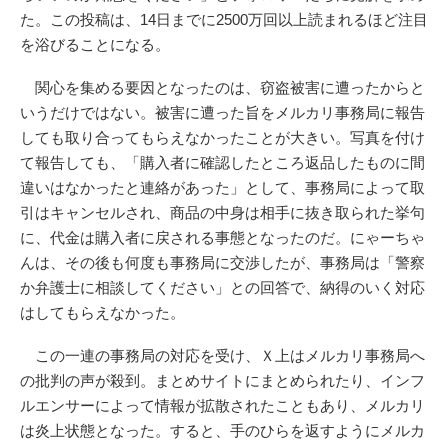
た。この投稿は、14日までに2500万回以上読まれるほど注目
を浴びることになる。
関心を集める要因となったのは、窃盗被害に遭ったからと
いうだけではない。被害に遭った旨をメルカリ事務局に報告
しても取り合ってもらえなかったことが大きい。写真を付け
て報告しても、「購入者に確認したところ返品したものに間
違いはなかったと連絡があった」として、事務局によって取
引はキャンセルされ、商品の中身は相手に抜き取られた挙句
に、代金は購入者に戻される事態となったのだ。にゃーちゃ
んは、その後も何度も事務局に交渉したが、事務局は「警察
か弁護士に相談してください」との回答で、納得のいく対応
はしてもらえなかった。
この一連の事務局の対応を受け、Ｘ上はメルカリ事務局へ
の批判の声が殺到。まとめサイトにまとめられたり、インフ
ルエンサーによって情報が拡散されたこともあり、メルカリ
は炎上状態となった。すると、手のひらを返すようにメルカ