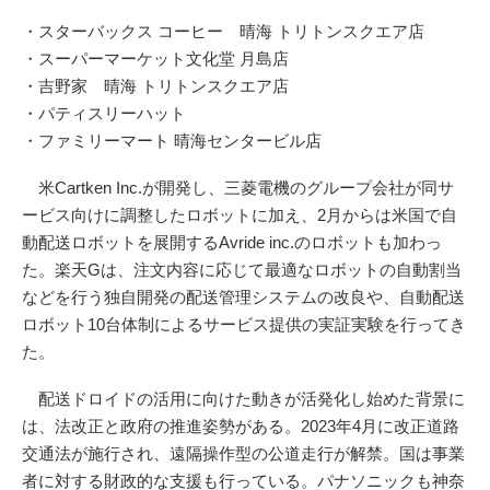
・スターバックス コーヒー 晴海 トリトンスクエア店
・スーパーマーケット文化堂 月島店
・吉野家 晴海 トリトンスクエア店
・パティスリーハット
・ファミリーマート 晴海センタービル店
米Cartken Inc.が開発し、三菱電機のグループ会社が同サ
ービス向けに調整したロボットに加え、2月からは米国で自
動配送ロボットを展開するAvride inc.のロボットも加わっ
た。楽天Gは、注文内容に応じて最適なロボットの自動割当
などを行う独自開発の配送管理システムの改良や、自動配送
ロボット10台体制によるサービス提供の実証実験を行ってき
た。
配送ドロイドの活用に向けた動きが活発化し始めた背景に
は、法改正と政府の推進姿勢がある。2023年4月に改正道路
交通法が施行され、遠隔操作型の公道走行が解禁。国は事業
者に対する財政的な支援も行っている。パナソニックも神奈