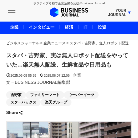
ポジティブ考察で企業活動を応援/Business Journal
YOUR
JOURNAL
BUSINESS JOURNAL
企業
インタビュー
経済
IT
投資
UNICORN JOURNAL
ビジネスジャーナル
>
企業ニュース
CARBON CREDITS JOURNAL
>
スタバ・吉野家、無人ロボット配送
IVS JOURNAL
スタバ・吉野家、実は無人ロボット配送をやって
ENERGY MANAGEMENT JOURNAL
いた…楽天無人配送、生鮮食品や日用品も
INBOUND JOURNAL
企業
2025.06.08 05:55
2025.06.07 12:06
LIFE ENDING JOURNAL
文＝BUSINESS JOURNAL編集部
AI JOURNAL
吉野家
ファミリーマート
ウーバーイーツ
REAL ESTATE BROKERAGE JOURNAL
スターバックス
楽天グループ
SMART MARKETING JOURNAL
Share
BPaaS JOURNAL
ADOPTABLE DOG JOURNAL