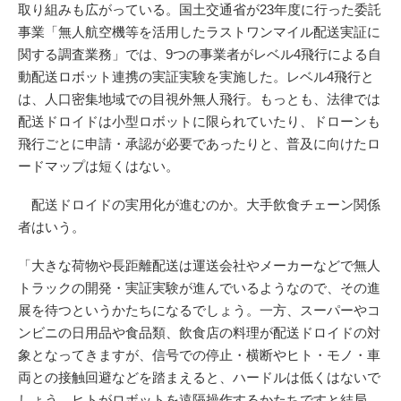
取り組みも広がっている。国土交通省が23年度に行った委託
事業「無人航空機等を活用したラストワンマイル配送実証に
関する調査業務」では、9つの事業者がレベル4飛行による自
動配送ロボット連携の実証実験を実施した。レベル4飛行と
は、人口密集地域での目視外無人飛行。もっとも、法律では
配送ドロイドは小型ロボットに限られていたり、ドローンも
飛行ごとに申請・承認が必要であったりと、普及に向けたロ
ードマップは短くはない。
配送ドロイドの実用化が進むのか。大手飲食チェーン関係
者はいう。
「大きな荷物や長距離配送は運送会社やメーカーなどで無人
トラックの開発・実証実験が進んでいるようなので、その進
展を待つというかたちになるでしょう。一方、スーパーやコ
ンビニの日用品や食品類、飲食店の料理が配送ドロイドの対
象となってきますが、信号での停止・横断やヒト・モノ・車
両との接触回避などを踏まえると、ハードルは低くはないで
しょう。ヒトがロボットを遠隔操作するかたちですと結局、