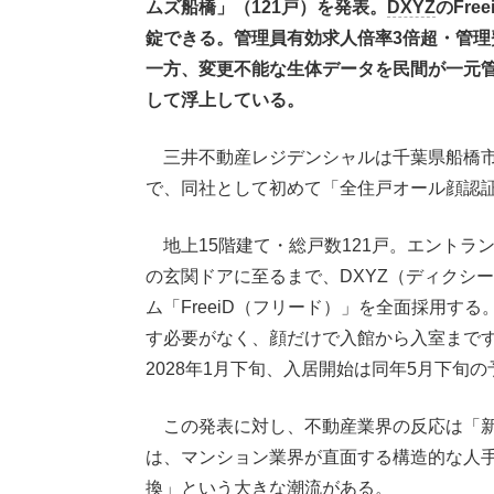
ムズ船橋」（121戸）を発表。
DXYZ
のFr
錠できる。管理員有効求人倍率3倍超・管理
一方、変更不能な生体データを民間が一元
して浮上している。
三井不動産レジデンシャルは千葉県船橋市
で、同社として初めて「全住戸オール顔認
地上15階建て・総戸数121戸。エントラ
の玄関ドアに至るまで、DXYZ（ディクシ
ム「FreeiD（フリード）」を全面採用す
す必要がなく、顔だけで入館から入室まで
2028年1月下旬、入居開始は同年5月下旬
この発表に対し、不動産業界の反応は「新
は、マンション業界が直面する構造的な人
換」という大きな潮流がある。