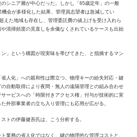
のシニア層が中心だった。しかし「65歳定年」の一般
業機会が多様化した結果、管理員志望者は急減してい
を超えた地域も存在し、管理委託費の値上げを受け入れら
縮や清掃頻度の見直しを余儀なくされているケースも出始
ョン」という構図が現実味を帯びてきた、と指摘するマン
省人化」への親和性は際立つ。物理キーの紛失対応・鍵
グの自動取得により夜間・無人の遠隔管理との組み合わせ
行サービスへの「時限付きアクセス権」付与が技術的に実
った外部事業者の立ち入り管理にも応用が広がる。
ストの伊藤健吾氏は、こう分析する。
ント業務の省人化ではなく、鍵の物理的な管理コストと、