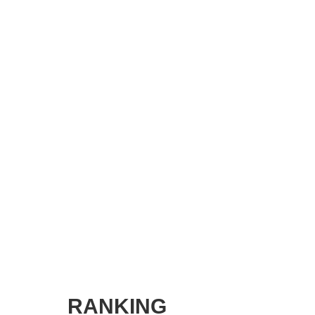
SMART MARKETING JOURNAL
BPaaS JOURNAL
ADOPTABLE DOG JOURNAL
RANKING