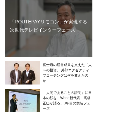
「ROUTEPAYリモコン」が実現する
次世代テレビインターフェース
富士通の経営成果を支えた「人
への投資」 外部エグゼクティ
ブコーチングは何を変えたの
か
「人間であることの証明」に日
本の顔を…World新代表・高橋
正巳が語る、3年目の実装フェ
ーズ