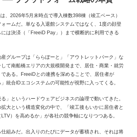
」は、2026年5月末時点で導入棟数398棟（竣工ベース）
フォームだ。単なる入退館システムではなく、1度の顔登
は決済（「FreeiD Pay」）まで横断的に利用できる
産グループは「ららぽーと」「アウトレットパーク」な
そして南船橋エリアの大規模開発まで、居住・商業・就労
ある。FreeiDとの連携を深めることで、居住者が
」統合IDエコシステムの可能性が視野に入ってくる。
る」というハードウェアビジネスの論理で動いてきた。
の拡大という構造変化の中で、「竣工後もいかに居住者と
LTV）を高めるか」が各社の競争軸になりつつある。
る仕組みだ。出入りのたびにデータが蓄積され、それは将