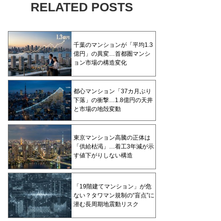
RELATED POSTS
千葉のマンションが「平均1.3
億円」の異変…首都圏マンシ
ョン市場の構造変化
都心マンション「37カ月ぶり
下落」の衝撃…1.8億円の天井
と市場の地殻変動
東京マンション高騰の正体は
「供給枯渇」…着工3年減が示
す値下がりしない構造
「19階建てマンション」が危
ない？タワマン規制の“盲点”に
潜む長周期地震動リスク