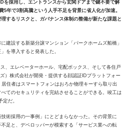
eeiDを採用し、エントランスから玄関ドアまで鍵不要で解
費5年で3割高騰という人手不足を背景に省人化が加速。
管理するリスクと、ガバナンス体制の整備が新たな課題と
に建設する新築分譲マンション「パークホームズ船橋」
証」を導入すると発表した。
ンス、エレベーターホール、宅配ボックス、そして各住戸
ーズ）株式会社が開発・提供する顔認証IDプラットフォー
る。居住者はスマートフォンはおろか物理キーすら取り出
すべてのセキュリティを完結させることができる。竣工は
の予定だ。
技術採用の一事例」にとどまらなかった。その背景に
手不足と、デベロッパーが模索する「サービス業への転