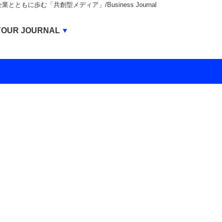
もに歩む「共創型メディア」/Business Journal
Business Journal
YOUR JOURNAL
BUSINESS JOURNAL
UNICORN JOURNAL
CARBON CREDITS JOURNAL
IVS JOURNAL
ENERGY MANAGEMENT JOURNAL
INBOUND JOURNAL
LIFE ENDING JOURNAL
AI JOURNAL
REAL ESTATE BROKERAGE JOURNAL