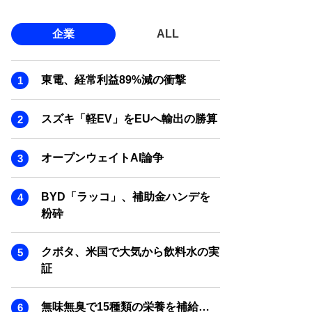
企業
ALL
東電、経常利益89%減の衝撃
スズキ「軽EV」をEUへ輸出の勝算
オープンウェイトAI論争
BYD「ラッコ」、補助金ハンデを
粉砕
クボタ、米国で大気から飲料水の実
証
無味無臭で15種類の栄養を補給…