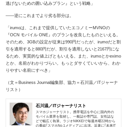
逃げないための囲い込みプラン』という戦略」
――逆にこれまでより劣る部分は。
「irumoは、これまで提供していたエコノミーMVNOの
『OCN モバイル ONE』のプランを改良したものといえる。
そのため、3GBの設定が従来は990円だったが、irumoだと割
引を適用すると880円だが、割引を適用しないと2167円にな
るため、実質的な値上げともいえる。また、irumoとかeximo
とか、名前がわかりづらい。もっとダサくていいから、わか
りやすい名前にすべき」
（文＝Business Journal編集部、協力＝石川温／ITジャーナ
リスト）
石川温／ITジャーナリスト
スマホジャーナリスト。携帯電話を中心に国内外の
モバイル業界を取材し、一般誌や専門誌、女性誌な
どで幅広く執筆。ラジオNIKKEIで毎週木曜22時から
の番組｢スマホNo.1メディア｣に出演。近著に｢未来IT