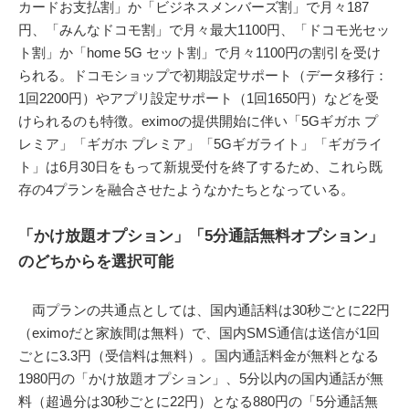
カードお支払割」か「ビジネスメンバーズ割」で月々187
円、「みんなドコモ割」で月々最大1100円、「ドコモ光セッ
ト割」か「home 5G セット割」で月々1100円の割引を受け
られる。ドコモショップで初期設定サポート（データ移行：
1回2200円）やアプリ設定サポート（1回1650円）などを受
けられるのも特徴。eximoの提供開始に伴い「5Gギガホ プ
レミア」「ギガホ プレミア」「5Gギガライト」「ギガライ
ト」は6月30日をもって新規受付を終了するため、これら既
存の4プランを融合させたようなかたちとなっている。
「かけ放題オプション」「5分通話無料オプション」
のどちからを選択可能
両プランの共通点としては、国内通話料は30秒ごとに22円
（eximoだと家族間は無料）で、国内SMS通信は送信が1回
ごとに3.3円（受信料は無料）。国内通話料金が無料となる
1980円の「かけ放題オプション」、5分以内の国内通話が無
料（超過分は30秒ごとに22円）となる880円の「5分通話無