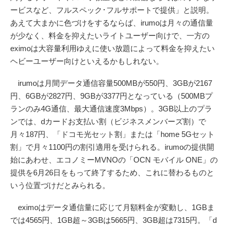
ービスなど、フルスペック･フルサポートで提供」と説明。
あえて大まかに色づけをするならば、irumoは月々の通信量
が少なく、料金を抑えたいライトユーザー向けで、一方の
eximoは大容量利用ゆえに使い放題によって料金を抑えたい
ヘビーユーザー向けといえるかもしれない。
irumoは月間データ通信容量500MBが550円、3GBが2167
円、6GBが2827円、9GBが3377円となっている（500MBプ
ランのみ4G通信、最大通信速度3Mbps）。3GB以上のプラ
ンでは、dカードお支払い割（ビジネスメンバーズ割）で
月々187円、「ドコモ光セット割」または「home 5Gセット
割」で月々1100円の割引適用を受けられる。irumoの提供開
始にあわせ、エコノミーMVNOの「OCN モバイル ONE」の
提供を6月26日をもって終了するため、これに替わるものと
いう位置づけだとみられる。
eximoはデータ通信量に応じて月額料金が変動し、1GBま
では4565円、1GB超～3GBは5665円、3GB超は7315円。「d