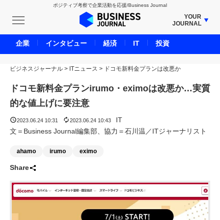
ポジティブ考察で企業活動を応援/Business Journal
YOUR
JOURNAL
BUSINESS JOURNAL
企業
インタビュー
経済
IT
投資
UNICORN JOURNAL
ビジネスジャーナル
>
ITニュース
CARBON CREDITS JOURNAL
>
ドコモ新料金プランは改悪か
IVS JOURNAL
ドコモ新料金プランirumo・eximoは改悪か…実質
ENERGY MANAGEMENT JOURNAL
的な値上げに要注意
INBOUND JOURNAL
IT
2023.06.24 10:31
2023.06.24 10:43
LIFE ENDING JOURNAL
文＝Business Journal編集部、協力＝石川温／ITジャーナリスト
AI JOURNAL
ahamo
irumo
eximo
REAL ESTATE BROKERAGE JOURNAL
Share
SMART MARKETING JOURNAL
BPaaS JOURNAL
ADOPTABLE DOG JOURNAL