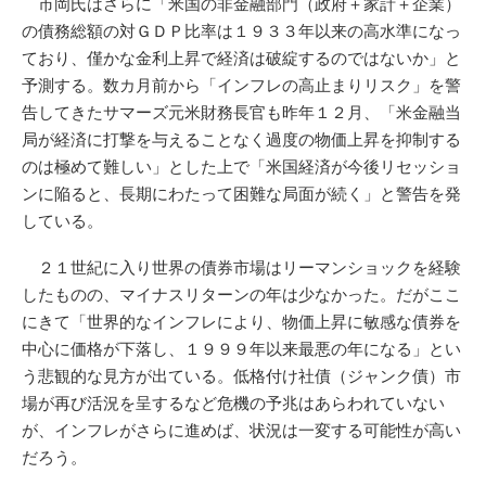
市岡氏はさらに「米国の非金融部門（政府＋家計＋企業）
の債務総額の対ＧＤＰ比率は１９３３年以来の高水準になっ
ており、僅かな金利上昇で経済は破綻するのではないか」と
予測する。数カ月前から「インフレの高止まりリスク」を警
告してきたサマーズ元米財務長官も昨年１２月、「米金融当
局が経済に打撃を与えることなく過度の物価上昇を抑制する
のは極めて難しい」とした上で「米国経済が今後リセッショ
ンに陥ると、長期にわたって困難な局面が続く」と警告を発
している。
２１世紀に入り世界の債券市場はリーマンショックを経験
したものの、マイナスリターンの年は少なかった。だがここ
にきて「世界的なインフレにより、物価上昇に敏感な債券を
中心に価格が下落し、１９９９年以来最悪の年になる」とい
う悲観的な見方が出ている。低格付け社債（ジャンク債）市
場が再び活況を呈するなど危機の予兆はあらわれていない
が、インフレがさらに進めば、状況は一変する可能性が高い
だろう。