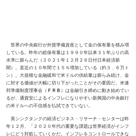
世界の中央銀行が外貨準備資産として金の保有量を積み増
している。昨年の総保有量は１９９０年以来３１年ぶりの高
水準に膨らんだ（２０２１年１２月２６日付日本経済新
聞）。直近の１０年間で１５％増加している（約３．６万ト
ン）。大規模な金融緩和で米ドルの供給量は膨らみ続け、金
に対する価値が大幅に切り下がったことがその要因だ。米連
邦準備制度理事会（
ＦＲＢ
）は金融引き締めに動き始めてい
るが、通貨安によるインフレになりやすい新興国の中央銀行
の米ドルへの不信感を払拭できていない。
英シンクタンクの経済ビジネス・リサーチ・センターは昨
年１２月、「２０２０年代の重要な課題は世界経済がインフ
レにどう対処していくかだ。インフレをコントロールできな