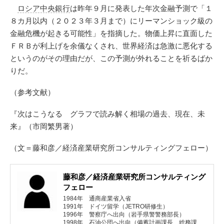
ロシア中央銀行
は昨年９月に発表した年次金融予測で「１
８カ月以内（２０２３年３月まで）にリーマンショック級の
金融危機が起きる可能性」を指摘した。物価上昇に直面した
ＦＲＢが利上げを余儀なくされ、世界経済は急激に悪化する
というのがその理由だが、この予測が外れることを祈るばか
りだ。
（参考文献）
『次はこうなる グラフで読み解く相場の過去、現在、未
来』（市岡繁男著）
（文＝藤和彦／経済産業研究所コンサルティングフェロー）
藤和彦／経済産業研究所コンサルティング
フェロー
1984年 通商産業省入省
1991年 ドイツ留学（JETRO研修生）
1996年 警察庁へ出向（岩手県警警務部長）
1998年 石油公団へ出向（備蓄計画課長、総務課