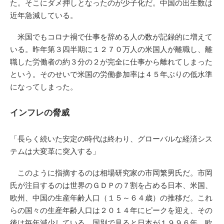
た。そこにダメ押しとなったのが少子化だ。中国の出生数は
近年急減している。
米国でもコロナ禍で仕事を辞める人の数が記録的に増えて
いる。昨年第３四半期に１２７０万人の米国人が離職し、離
職した労働者の約３分の２が完全に仕事から離れてしまった
という。そのせいで米国の労働参加率は４５年ぶりの低水準
になってしまった。
インフレの脅威
「長らく続いた安定の時代は終わり、グローバルな経済シス
テムは大変革に突入する」
このように指摘するのは相場研究家の市岡繁男氏だ。市岡
氏が注目するのは世界のＧＤＰの７割を占める日本、米国、
欧州、中国の生産年齢人口（１５～６４歳）の推移だ。これ
らの国々の生産年齢人口は２０１４年にピークを迎え、その
後は毎年減少している。国別で見ると日本が１９９６年、欧