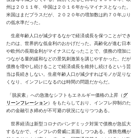
州は２０１１年、中国は２０１６年からマイナスとなった。
米国はまだプラスだが、２０２０年の増加数は約７０年ぶり
の低水準だった。
生産年齢人口が減少するなかで経済成長を保つことができ
たのは、世界的な低金利のおかげだった。高齢化が進む日本
や欧州の長期金利がマイナスになったことで、債務の増加に
つながる量的緩和などの景気刺激策を講じやすかった。だが
債務を増やし続けることで経済成長を維持し続けるという芸
当は長続きしない。生産年齢人口が減少すればモノが足りな
くなり、インフレになるのは時間の問題だからだ。
「脱炭素」への急激なシフトもエネルギー価格の上昇（
グ
リーンフレーション
）をもたらしており、インフレ抑制のた
めの金融引き締めが不可避の状況になりつつある。
世界経済は新型コロナのパンデミック対策で債務が急拡大
するなかで、インフレの脅威に直面しつつある。債務危機が