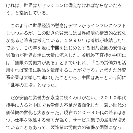
ければ、世界はリセッションに備えなければならないだろ
う」と指摘している。
このように世界経済の懸念はデフレからインフレにシフト
しつつあるが、この動きの背景には世界経済の構造的な変化
があると筆者は考えている。１９９０年は冷戦が終結した年
であり、この年を境に
中国
をはじめとする旧共産圏の安価な
労働力が世界市場に大量に流入した。冷戦終了直後の中国に
は「無限の労働力がある」とまでいわれ、「この労働力を活
用すれば安価に製品を量産することができる」と考えた外資
系企業は大挙して進出したことから、中国はあっという間に
「世界の工場」となった。
だが安価な労働力が永遠に続くわけがない。２０１０年代
後半に入ると中国でも労働力不足が表面化した。若い世代の
価値観の変化も大きかった。現在の２０～３０代の若者はき
つい仕事を敬遠する傾向が強く、サービス業での雇用が増え
ていることもあって、製造業の労働力の確保が困難になっ