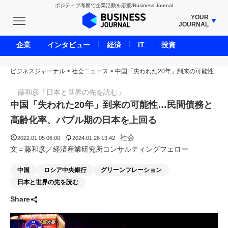
ポジティブ考察で企業活動を応援/Business Journal
YOUR
JOURNAL
BUSINESS JOURNAL
企業
インタビュー
経済
IT
投資
UNICORN JOURNAL
ビジネスジャーナル
>
社会ニュース
CARBON CREDITS JOURNAL
>
中国「失われた20年」到来の可能性
IVS JOURNAL
藤和彦「日本と世界の先を読む」
ENERGY MANAGEMENT JOURNAL
中国「失われた20年」到来の可能性…民間債務と
INBOUND JOURNAL
高齢化率、バブル期の日本を上回る
LIFE ENDING JOURNAL
社会
2022.01.05 06:00
2024.01.26 13:42
AI JOURNAL
文＝藤和彦／経済産業研究所コンサルティングフェロー
REAL ESTATE BROKERAGE JOURNAL
中国
ロシア中央銀行
グリーンフレーション
SMART MARKETING JOURNAL
日本と世界の先を読む
BPaaS JOURNAL
Share
ADOPTABLE DOG JOURNAL