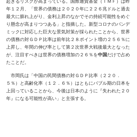
起きるリスクが高まっている。国際通貨基金（ＩＭＦ）は昨
年１２月、「世界の債務は２０２０年に２２６兆ドルと過去
最大に膨れ上がり、金利上昇のなかでその持続可能性をめぐ
り懸念が高まりつつある」と指摘した。新型コロナのパンデ
ミックに対応した巨大な景気対策が採られたことから、世界
の債務の対ＧＤＰ比率は前年比２８ポイント増の２５６％に
上昇し、年間の伸び率として第２次世界大戦後最大となった
が、注目すべきは世界の債務増加の２６％を
中国
だけで占め
たことだ。
市岡氏は「中国の民間債務の対ＧＤＰ比率（２２０．
５％）と高齢化率（１２．６％）はともにバブル期の日本を
上回っていることから、今後は日本のように『失われた２０
年』になる可能性が高い」と主張する。