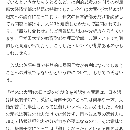
ているというかたちをとるなど、批判的思考力を問うのが慶
應大経済学部の問題の特徴でした。今年は大問4が大問3の問
題文への論評になっており、長文の日本語部分だけを読解し
ても問題は解けず、大問3と連携したかたちで設問されてお
り、『照らし合わせ』など情報処理能力や分析力を問うてい
ます。早稲田大学の教育学部や理工学部、共通テストでも類
似した問題が出ており、こうしたトレンドが背景あるのかも
しれません」
入試の英語科目で必然的に帰国子女が有利になってしまう
ことへの対策ではないかという声について、もりてつ氏はい
う。
「従来の大問4の日本語の会話文を英訳する問題は、日本語
は比較的平易で、英訳も帰国子女にとっては簡単な一方、英
語が苦手な学生にとっては難しいレベルといえました。今回
の形式は英語の能力だけでは解けず、日本語文章の読解力に
加えて情報処理能力や分析力も必要になるので、その意味で
は、帰国子女にとっては『難しくなった』といえる側面はあ