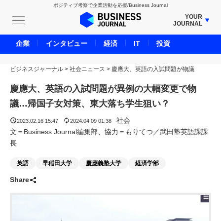
ポジティブ考察で企業活動を応援/Business Journal
YOUR
JOURNAL
BUSINESS JOURNAL
企業
インタビュー
経済
IT
投資
UNICORN JOURNAL
ビジネスジャーナル
>
社会ニュース
CARBON CREDITS JOURNAL
>
慶應大、英語の入試問題が物議
IVS JOURNAL
慶應大、英語の入試問題が異例の大幅変更で物
ENERGY MANAGEMENT JOURNAL
議…帰国子女対策、東大落ち学生狙い？
INBOUND JOURNAL
社会
2023.02.16 15:47
2024.04.09 01:38
LIFE ENDING JOURNAL
文＝Business Journal編集部、協力＝もりてつ／武田塾英語課課
長
AI JOURNAL
REAL ESTATE BROKERAGE JOURNAL
英語
早稲田大学
慶應義塾大学
経済学部
SMART MARKETING JOURNAL
Share
BPaaS JOURNAL
ADOPTABLE DOG JOURNAL