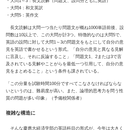
・大問1～3：長文読解（問題文、設問分ともに英語）
・大問4：和文英訳
・大問5：英作文
長文読解は大問一つ当たり問題文が概ね1000単語前後、設
問数は10以上で、この大問が計3つ。特徴的なのは大問5で、
英語の設問に対して大問1～3の問題文をもとにして自分の意
見を英語で書かせるという形式。「自分の意見と異なる見解
に言及し、それに反論すること」「問題文1、2または3で言
及されている見解やことがらを最低一つ引用して、自分の意
見をまとめること」という条件も課されている。
「この分量を試験時間100分ですべてこなさなければならな
いというのは、難易度が高い。また、論理的思考力を問う性
質の問題が多い印象」（予備校関係者）
複雑な構造に
そんな慶應大経済学部の英語科目の形式が、今年は大きく