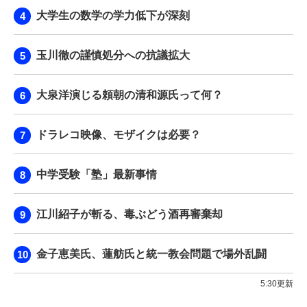
大学生の数学の学力低下が深刻
玉川徹の謹慎処分への抗議拡大
大泉洋演じる頼朝の清和源氏って何？
ドラレコ映像、モザイクは必要？
中学受験「塾」最新事情
江川紹子が斬る、毒ぶどう酒再審棄却
金子恵美氏、蓮舫氏と統一教会問題で場外乱闘
5:30更新