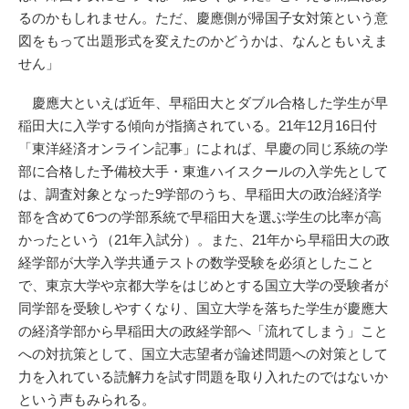
るのかもしれません。ただ、慶應側が帰国子女対策という意
図をもって出題形式を変えたのかどうかは、なんともいえま
せん」
慶應大といえば近年、早稲田大とダブル合格した学生が早
稲田大に入学する傾向が指摘されている。21年12月16日付
「東洋経済オンライン記事」によれば、早慶の同じ系統の学
部に合格した予備校大手・東進ハイスクールの入学先として
は、調査対象となった9学部のうち、早稲田大の政治経済学
部を含めて6つの学部系統で早稲田大を選ぶ学生の比率が高
かったという（21年入試分）。また、21年から早稲田大の政
経学部が大学入学共通テストの数学受験を必須としたこと
で、東京大学や京都大学をはじめとする国立大学の受験者が
同学部を受験しやすくなり、国立大学を落ちた学生が慶應大
の経済学部から早稲田大の政経学部へ「流れてしまう」こと
への対抗策として、国立大志望者が論述問題への対策として
力を入れている読解力を試す問題を取り入れたのではないか
という声もみられる。