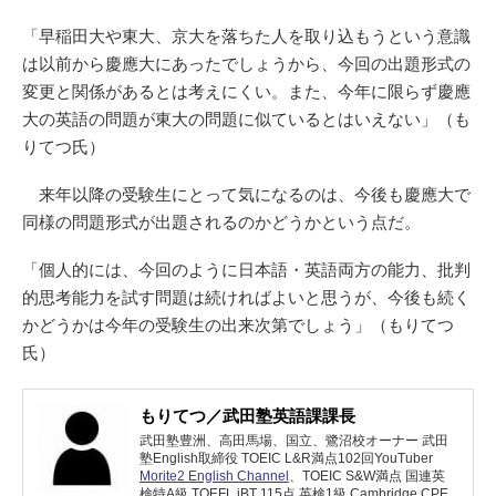
「早稲田大や東大、京大を落ちた人を取り込もうという意識
は以前から慶應大にあったでしょうから、今回の出題形式の
変更と関係があるとは考えにくい。また、今年に限らず慶應
大の英語の問題が東大の問題に似ているとはいえない」（も
りてつ氏）
来年以降の受験生にとって気になるのは、今後も慶應大で
同様の問題形式が出題されるのかどうかという点だ。
「個人的には、今回のように日本語・英語両方の能力、批判
的思考能力を試す問題は続ければよいと思うが、今後も続く
かどうかは今年の受験生の出来次第でしょう」（もりてつ
氏）
もりてつ／武田塾英語課課長
武田塾豊洲、高田馬場、国立、鷺沼校オーナー 武田
塾English取締役 TOEIC L&R満点102回YouTuber
Morite2 English Channel
、TOEIC S&W満点 国連英
検特A級 TOEFL iBT 115点 英検1級 Cambridge CPE