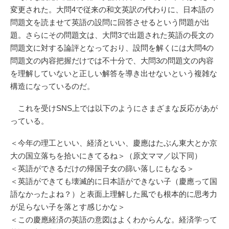
変更された。大問4で従来の和文英訳の代わりに、日本語の
問題文を読ませて英語の設問に回答させるという問題が出
題。さらにその問題文は、大問3で出題された英語の長文の
問題文に対する論評となっており、設問を解くには大問4の
問題文の内容把握だけでは不十分で、大問3の問題文の内容
を理解していないと正しい解答を導き出せないという複雑な
構造になっているのだ。
これを受けSNS上では以下のようにさまざまな反応があが
っている。
＜今年の理工といい、経済といい、慶應はたぶん東大とか京
大の国立落ちを拾いにきてるね＞（原文ママ／以下同）
＜英語ができるだけの帰国子女の篩い落しにもなる＞
＜英語ができても壊滅的に日本語ができない子（慶應って国
語なかったよね？）と表面上理解した風でも根本的に思考力
が足らない子を落とす感じかな＞
＜この慶應経済の英語の意図はよくわからんな。経済学って