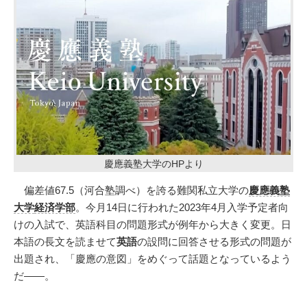
慶應義塾大学のHPより
偏差値67.5（河合塾調べ）を誇る難関私立大学の
慶應義塾
大学
経済学部
。今月14日に行われた2023年4月入学予定者向
けの入試で、英語科目の問題形式が例年から大きく変更。日
本語の長文を読ませて
英語
の設問に回答させる形式の問題が
出題され、「慶應の意図」をめぐって話題となっているよう
だ――。