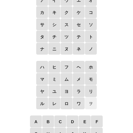
ア
イ
ウ
エ
オ
カ
キ
ク
ケ
コ
サ
シ
ス
セ
ソ
タ
チ
ツ
テ
ト
ナ
ニ
ヌ
ネ
ノ
ハ
ヒ
フ
ヘ
ホ
マ
ミ
ム
メ
モ
ヤ
ユ
ヨ
ラ
リ
ル
レ
ロ
ワ
ヲ
A
B
C
D
E
F