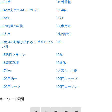
110番
110番通報
14cm丸ボウルG アカシア
1964年
1on1
1パチ
1万時間の法則
1人専用席
1人席
1兆円増税
1食分の野菜が摂れる！ 旨辛ビビン
109
パ丼
15代目クラウン
10代
18歳選挙権
10連休
17Live
1人暮らし世帯
100円均一
100円ショップ
100円マック
100円ローソン
キーワード索引