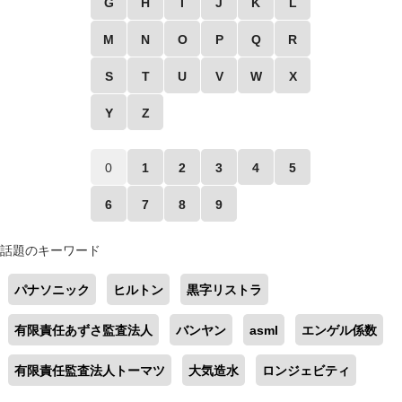
G
H
I
J
K
L
M
N
O
P
Q
R
S
T
U
V
W
X
Y
Z
0
1
2
3
4
5
6
7
8
9
話題のキーワード
パナソニック
ヒルトン
黒字リストラ
有限責任あずさ監査法人
バンヤン
asml
エンゲル係数
有限責任監査法人トーマツ
大気造水
ロンジェビティ