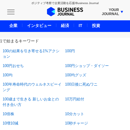
ポジティブ考察で企業活動を応援/Business Journal
YOUR
JOURNAL
BUSINESS JOURNAL
企業
インタビュー
経済
IT
投資
UNICORN JOURNAL
1で始まるキーワード
CARBON CREDITS JOURNAL
IVS JOURNAL
100の結果を引き寄せる1%アクシ
100円
ョン
ENERGY MANAGEMENT JOURNAL
100円おせち
100円ショップ・ダイソー
INBOUND JOURNAL
100均
100均グッズ
LIFE ENDING JOURNAL
100年寿命時代のウェルネスビーイ
AI JOURNAL
100日後に死ぬワニ
ング
REAL ESTATE BROKERAGE JOURNAL
100歳まで生きる 新しいお金との
10万円給付
SMART MARKETING JOURNAL
付き合い方
BPaaS JOURNAL
10倍株
10分カット
ADOPTABLE DOG JOURNAL
10増10減
10秒チャージ