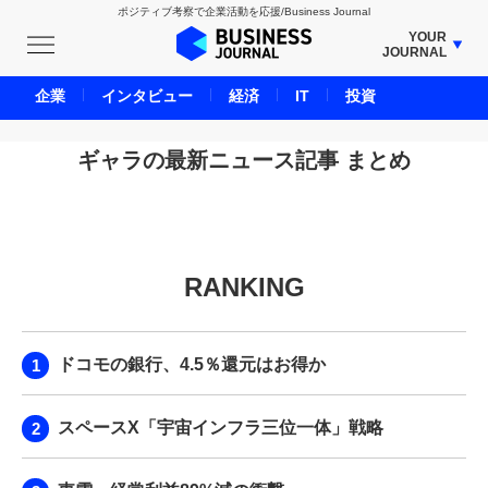
ポジティブ考察で企業活動を応援/Business Journal
YOUR
JOURNAL
BUSINESS JOURNAL
企業
インタビュー
経済
IT
投資
UNICORN JOURNAL
CARBON CREDITS JOURNAL
ギャラの最新ニュース記事 まとめ
IVS JOURNAL
ENERGY MANAGEMENT JOURNAL
INBOUND JOURNAL
RANKING
LIFE ENDING JOURNAL
AI JOURNAL
REAL ESTATE BROKERAGE JOURNAL
ドコモの銀行、4.5％還元はお得か
SMART MARKETING JOURNAL
BPaaS JOURNAL
スペースX「宇宙インフラ三位一体」戦略
ADOPTABLE DOG JOURNAL