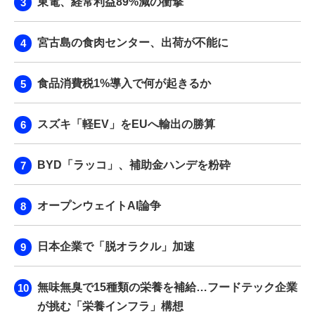
東電、経常利益89%減の衝撃
宮古島の食肉センター、出荷が不能に
食品消費税1%導入で何が起きるか
スズキ「軽EV」をEUへ輸出の勝算
BYD「ラッコ」、補助金ハンデを粉砕
オープンウェイトAI論争
日本企業で「脱オラクル」加速
無味無臭で15種類の栄養を補給…フードテック企業
が挑む「栄養インフラ」構想